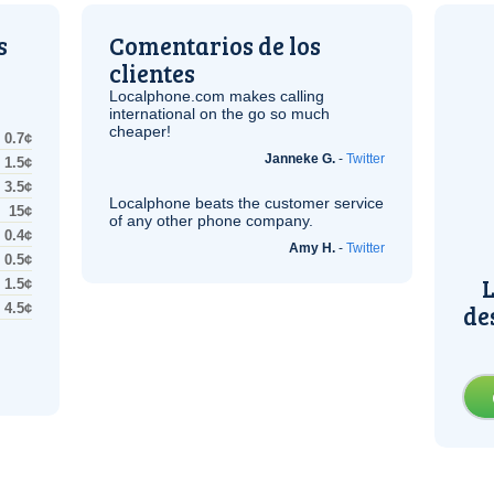
s
Comentarios de los
clientes
Localphone.com makes calling
international on the go so much
cheaper!
0.7¢
Janneke G.
-
Twitter
1.5¢
3.5¢
Localphone beats the customer service
15¢
of any other phone company.
0.4¢
Amy H.
-
Twitter
0.5¢
L
1.5¢
de
4.5¢