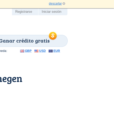
descartar
Registrarse
Iniciar sesión
Ganar crédito gratis
neda:
GBP
USD
EUR
megen