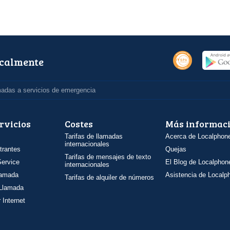
ocalmente
madas a servicios de emergencia
rvicios
Costes
Más informac
Tarifas de llamadas
Acerca de Localphon
internacionales
trantes
Quejas
Tarifas de mensajes de texto
ervice
El Blog de Localphon
internacionales
llamada
Asistencia de Localp
Tarifas de alquiler de números
 Llamada
 Internet