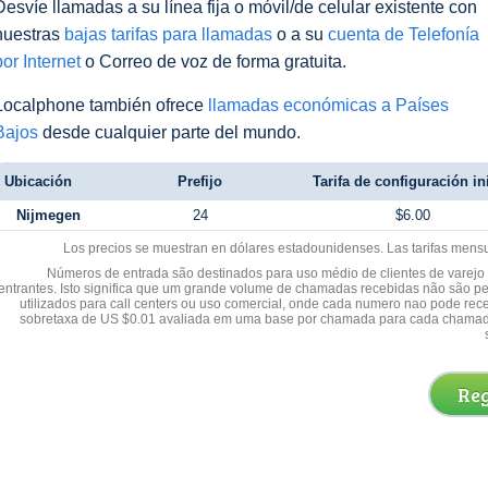
Desvíe llamadas a su línea fija o móvil/de celular existente con
nuestras
bajas tarifas para llamadas
o a su
cuenta de Telefonía
por Internet
o Correo de voz de forma gratuita.
Localphone también ofrece
llamadas económicas a Países
Bajos
desde cualquier parte del mundo.
Ubicación
Prefijo
Tarifa de configuración ini
Nijmegen
24
$6.00
Los precios se muestran en dólares estadounidenses. Las tarifas mens
Números de entrada são destinados para uso médio de clientes de varejo y
entrantes. Isto significa que um grande volume de chamadas recebidas não são p
utilizados para call centers ou uso comercial, onde cada numero nao pode re
sobretaxa de US $0.01 avaliada em uma base por chamada para cada chamad
Reg