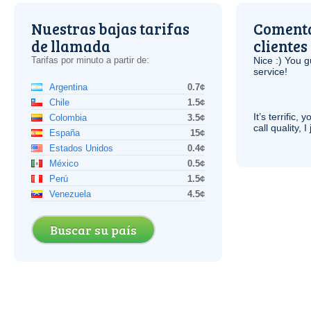
Nuestras bajas tarifas
Comenta
de llamada
clientes
Tarifas por minuto a partir de:
Nice :) You g
service!
Argentina
0.7¢
Chile
1.5¢
It’s terrific,
Colombia
3.5¢
call quality, I
España
15¢
Estados Unidos
0.4¢
México
0.5¢
Perú
1.5¢
Venezuela
4.5¢
Buscar su país