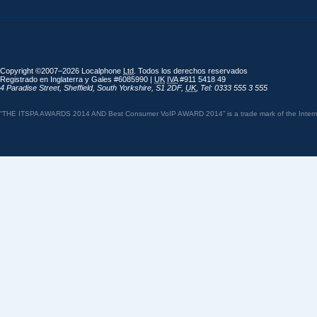
Copyright ©2007–2026 Localphone
Ltd
. Todos los derechos reservados
Registrado en Inglaterra y Gales #6085990 |
UK
IVA
#911 5418 49
4 Paradise Street
,
Sheffield
,
South Yorkshire
,
S1 2DF
,
UK
,
Tel: 0333 555 3 555
“THE ITSPA AWARDS 2014 AND Best Consumer VoIP AWARD 2014” is a trade mark of the Internet 