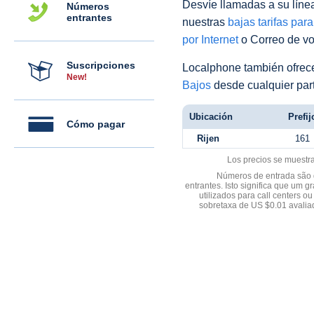
Desvíe llamadas a su línea 
Números
entrantes
nuestras
bajas tarifas par
por Internet
o Correo de voz
Suscripciones
Localphone también ofre
New!
Bajos
desde cualquier par
Ubicación
Prefij
Cómo pagar
Rijen
161
Los precios se muestr
Números de entrada são d
entrantes. Isto significa que u
utilizados para call centers
sobretaxa de US $0.01 avali