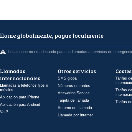
llame globalmente, pague localmente
Localphone no es adecuado para las llamadas a servicios de emergenci
Llamadas
Otros servicios
Costes
internacionales
SMS global
Tarifas d
internaci
Llamadas a teléfonos fijos o
Números entrantes
móviles
Tarifas d
Answering Service
internaci
Aplicación para iPhone
Tarjeta de llamada
Tarifas d
Aplicación para Android
Retorno de Llamada
VoIP
Llamada por Internet