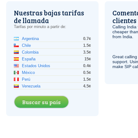
Nuestras bajas tarifas
Comenta
de llamada
clientes
Tarifas por minuto a partir de:
Calling India
cheaper than
from India.
Argentina
0.7¢
Chile
1.5¢
Colombia
3.5¢
Great calling
España
15¢
support. Usi
Estados Unidos
0.4¢
make
SIP
cal
México
0.5¢
Perú
1.5¢
Venezuela
4.5¢
Buscar su país