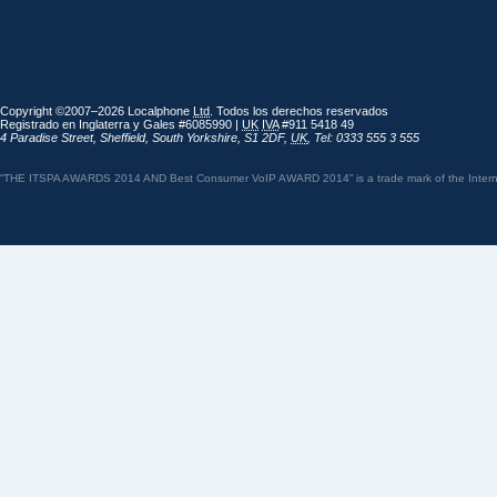
Copyright ©2007–2026 Localphone
Ltd
. Todos los derechos reservados
Registrado en Inglaterra y Gales #6085990 |
UK
IVA
#911 5418 49
4 Paradise Street
,
Sheffield
,
South Yorkshire
,
S1 2DF
,
UK
,
Tel: 0333 555 3 555
“THE ITSPA AWARDS 2014 AND Best Consumer VoIP AWARD 2014” is a trade mark of the Internet 