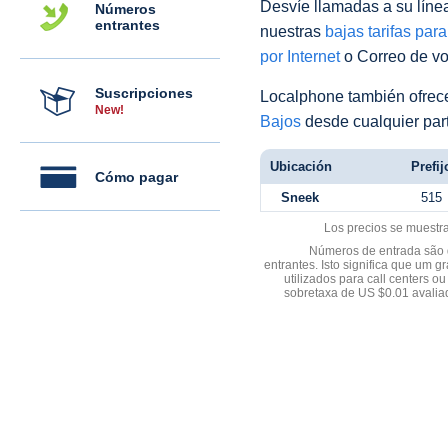
Desvíe llamadas a su línea 
Números
entrantes
nuestras
bajas tarifas par
por Internet
o Correo de voz
Suscripciones
Localphone también ofre
New!
Bajos
desde cualquier par
Ubicación
Prefij
Cómo pagar
Sneek
515
Los precios se muestr
Números de entrada são d
entrantes. Isto significa que u
utilizados para call centers
sobretaxa de US $0.01 avali