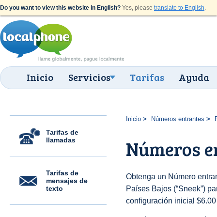
Do you want to view this website in English?
Yes, please
translate to English
.
Inicio
Servicios
Tarifas
Ayuda
Inicio
Números entrantes
Tarifas de
llamadas
Números en
Tarifas de
Obtenga un Número entran
mensajes de
texto
Países Bajos (“Sneek”) par
configuración inicial $6.0