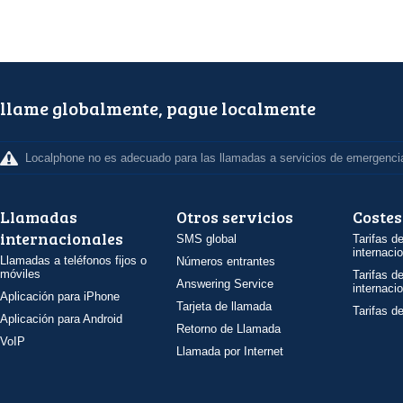
llame globalmente, pague localmente
Localphone no es adecuado para las llamadas a servicios de emergenci
Llamadas
Otros servicios
Costes
internacionales
SMS global
Tarifas d
internaci
Llamadas a teléfonos fijos o
Números entrantes
móviles
Tarifas d
Answering Service
internaci
Aplicación para iPhone
Tarjeta de llamada
Tarifas d
Aplicación para Android
Retorno de Llamada
VoIP
Llamada por Internet