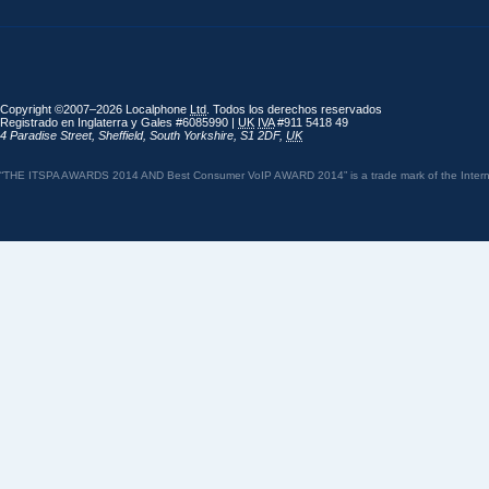
Copyright ©2007–2026 Localphone
Ltd
. Todos los derechos reservados
Registrado en Inglaterra y Gales #6085990 |
UK
IVA
#911 5418 49
4 Paradise Street
,
Sheffield
,
South Yorkshire
,
S1 2DF
,
UK
“THE ITSPA AWARDS 2014 AND Best Consumer VoIP AWARD 2014” is a trade mark of the Internet 