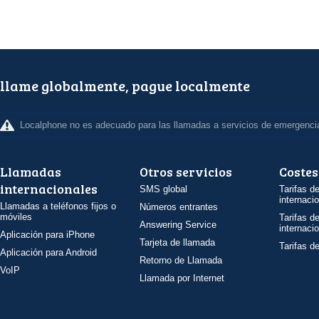
llame globalmente, pague localmente
Localphone no es adecuado para las llamadas a servicios de emergenci
Llamadas
Otros servicios
Costes
internacionales
SMS global
Tarifas d
internaci
Llamadas a teléfonos fijos o
Números entrantes
móviles
Tarifas d
Answering Service
internaci
Aplicación para iPhone
Tarjeta de llamada
Tarifas d
Aplicación para Android
Retorno de Llamada
VoIP
Llamada por Internet