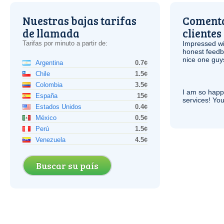
Nuestras bajas tarifas
Comenta
de llamada
clientes
Tarifas por minuto a partir de:
Impressed wi
honest feedb
nice one guy
Argentina
0.7¢
Chile
1.5¢
Colombia
3.5¢
I am so hap
España
15¢
services! You
Estados Unidos
0.4¢
México
0.5¢
Perú
1.5¢
Venezuela
4.5¢
Buscar su país