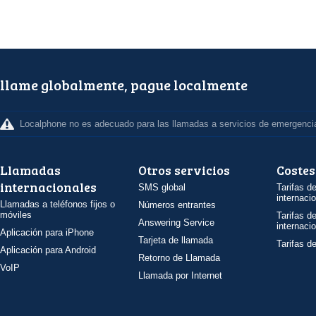
llame globalmente, pague localmente
Localphone no es adecuado para las llamadas a servicios de emergenci
Llamadas
Otros servicios
Costes
internacionales
SMS global
Tarifas d
internaci
Llamadas a teléfonos fijos o
Números entrantes
móviles
Tarifas d
Answering Service
internaci
Aplicación para iPhone
Tarjeta de llamada
Tarifas d
Aplicación para Android
Retorno de Llamada
VoIP
Llamada por Internet