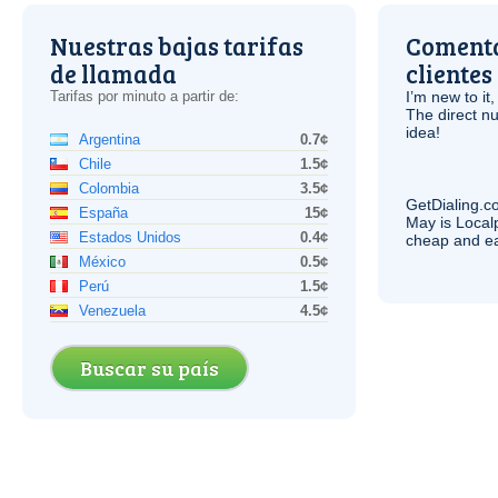
Nuestras bajas tarifas
Comenta
de llamada
clientes
Tarifas por minuto a partir de:
I’m new to it,
The direct nu
idea!
Argentina
0.7¢
Chile
1.5¢
Colombia
3.5¢
GetDialing.c
España
15¢
May is Local
Estados Unidos
0.4¢
cheap and e
México
0.5¢
Perú
1.5¢
Venezuela
4.5¢
Buscar su país