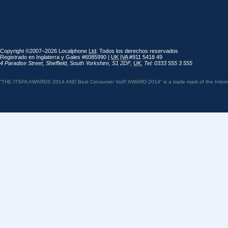
Copyright ©2007–2026 Localphone
Ltd
. Todos los derechos reservados
Registrado en Inglaterra y Gales #6085990 |
UK
IVA
#911 5418 49
4 Paradise Street
,
Sheffield
,
South Yorkshire
,
S1 2DF
,
UK
,
Tel: 0333 555 3 555
“THE ITSPA AWARDS 2014 AND Best Consumer VoIP AWARD 2014” is a trade mark of the Internet 