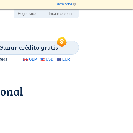
descartar
Registrarse
Iniciar sesión
Ganar crédito gratis
neda:
GBP
USD
EUR
ional