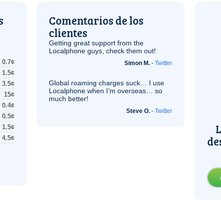
s
Comentarios de los
clientes
Getting great support from the
Localphone guys, check them out!
0.7¢
Simon M.
-
Twitter
1.5¢
Global roaming charges suck… I use
3.5¢
Localphone when I’m overseas… so
15¢
much better!
0.4¢
Steve O.
-
Twitter
0.5¢
L
1.5¢
de
4.5¢