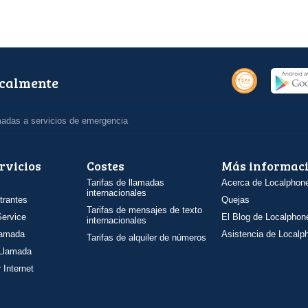
ocalmente
madas a servicios de emergencia
rvicios
Costes
Más informac
Tarifas de llamadas
Acerca de Localphon
internacionales
trantes
Quejas
Tarifas de mensajes de texto
ervice
El Blog de Localphon
internacionales
llamada
Asistencia de Localp
Tarifas de alquiler de números
 Llamada
 Internet