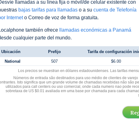
Desvíe llamadas a su línea fija o móvil/de celular existente con
nuestras
bajas tarifas para llamadas
o a su
cuenta de Telefonía
por Internet
o Correo de voz de forma gratuita.
Localphone también ofrece
llamadas económicas a Panamá
desde cualquier parte del mundo.
Ubicación
Prefijo
Tarifa de configuración ini
National
507
$6.00
Los precios se muestran en dólares estadounidenses. Las tarifas mens
Números de entrada são destinados para uso médio de clientes de varejo y
entrantes. Isto significa que um grande volume de chamadas recebidas não são p
utilizados para call centers ou uso comercial, onde cada numero nao pode re
sobretaxa de US $0.01 avaliada em uma base por chamada para cada chamad
Reg