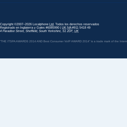
Copyright ©2007–2026 Localphone
Ltd
. Todos los derechos reservados
Registrado en Inglaterra y Gales #6085990 |
UK
IVA
#911 5418 49
4 Paradise Street
,
Sheffield
,
South Yorkshire
,
S1 2DF
,
UK
“THE ITSPA AWARDS 2014 AND Best Consumer VoIP AWARD 2014” is a trade mark of the Internet 