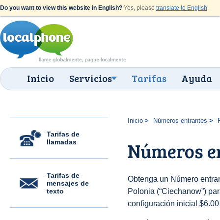
Do you want to view this website in English?
Yes, please
translate to English
.
Inicio
Servicios
Tarifas
Ayuda
Inicio
Números entrantes
Tarifas de
llamadas
Números e
Tarifas de
Obtenga un Número entran
mensajes de
texto
Polonia (“Ciechanow”) para
configuración inicial $6.0