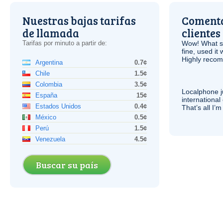
Nuestras bajas tarifas
Comenta
de llamada
clientes
Tarifas por minuto a partir de:
Wow! What se
fine, used it
Highly recom
Argentina
0.7¢
Chile
1.5¢
Colombia
3.5¢
Localphone j
España
15¢
international 
Estados Unidos
0.4¢
That’s all I’
México
0.5¢
Perú
1.5¢
Venezuela
4.5¢
Buscar su país