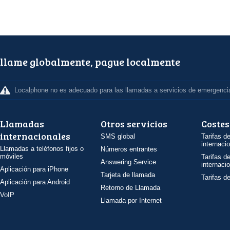
llame globalmente, pague localmente
Localphone no es adecuado para las llamadas a servicios de emergenci
Llamadas
Otros servicios
Costes
internacionales
SMS global
Tarifas d
internaci
Llamadas a teléfonos fijos o
Números entrantes
móviles
Tarifas d
Answering Service
internaci
Aplicación para iPhone
Tarjeta de llamada
Tarifas d
Aplicación para Android
Retorno de Llamada
VoIP
Llamada por Internet