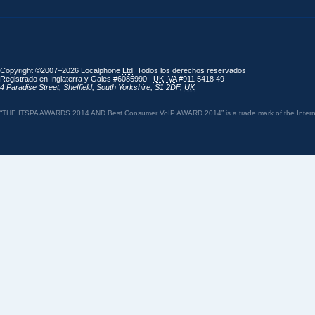
Copyright ©2007–2026 Localphone
Ltd
. Todos los derechos reservados
Registrado en Inglaterra y Gales #6085990 |
UK
IVA
#911 5418 49
4 Paradise Street
,
Sheffield
,
South Yorkshire
,
S1 2DF
,
UK
“THE ITSPA AWARDS 2014 AND Best Consumer VoIP AWARD 2014” is a trade mark of the Internet 