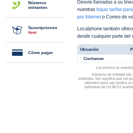
Desvíe llamadas a su línea 
Números
entrantes
nuestras
bajas tarifas par
por Internet
o Correo de voz
Suscripciones
Localphone también ofre
New!
desde cualquier parte del
Ubicación
P
Cómo pagar
Ciechanow
Los precios se muestr
Números de entrada são d
entrantes. Isto significa que u
utilizados para call centers
sobretaxa de US $0.01 avali