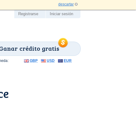
descartar
Registrarse
Iniciar sesión
Ganar crédito gratis
neda:
GBP
USD
EUR
ce