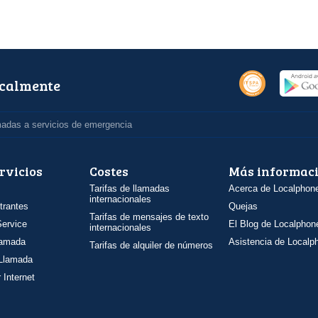
ocalmente
madas a servicios de emergencia
rvicios
Costes
Más informac
Tarifas de llamadas
Acerca de Localphon
internacionales
trantes
Quejas
Tarifas de mensajes de texto
ervice
El Blog de Localphon
internacionales
llamada
Asistencia de Localp
Tarifas de alquiler de números
 Llamada
 Internet