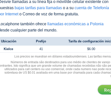
Desvíe llamadas a su línea fija o móvil/de celular existente con
nuestras
bajas tarifas para llamadas
o a su
cuenta de Telefonía
por Internet
o Correo de voz de forma gratuita.
Localphone también ofrece
llamadas económicas a Polonia
desde cualquier parte del mundo.
Ubicación
Prefijo
Tarifa de configuración inic
Kielce
41
$6.00
Los precios se muestran en dólares estadounidenses. Las tarifas mens
Números de entrada são destinados para uso médio de clientes de varejo y
entrantes. Isto significa que um grande volume de chamadas recebidas não são p
utilizados para call centers ou uso comercial, onde cada numero nao pode re
sobretaxa de US $0.01 avaliada em uma base por chamada para cada chamad
Reg