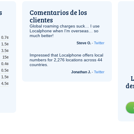
s
Comentarios de los
clientes
Global roaming charges suck… I use
Localphone when I’m overseas… so
much better!
0.7¢
Steve O.
-
Twitter
1.5¢
3.5¢
Impressed that Localphone offers local
15¢
numbers for 2,276 locations across 44
0.4¢
countries.
0.5¢
Jonathan J.
-
Twitter
L
1.5¢
de
4.5¢