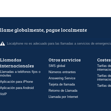
llame globalmente, pague localmente
Localphone no es adecuado para las llamadas a servicios de emergenci
Llamadas
Otros servicios
Costes
internacionales
SMS global
Tarifas d
internaci
Llamadas a teléfonos fijos o
Números entrantes
móviles
Tarifas d
Answering Service
internaci
Aplicación para iPhone
Tarjeta de llamada
Tarifas d
Aplicación para Android
Retorno de Llamada
VoIP
Llamada por Internet