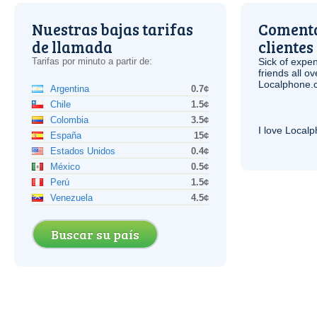
Nuestras bajas tarifas
Comenta
de llamada
clientes
Tarifas por minuto a partir de:
Sick of expen
friends all o
Localphone.c
Argentina
0.7¢
Chile
1.5¢
Colombia
3.5¢
I love Local
España
15¢
Estados Unidos
0.4¢
México
0.5¢
Perú
1.5¢
Venezuela
4.5¢
Buscar su país