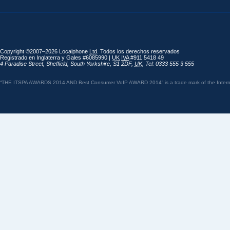
Copyright ©2007–2026 Localphone
Ltd
. Todos los derechos reservados
Registrado en Inglaterra y Gales #6085990 |
UK
IVA
#911 5418 49
4 Paradise Street
,
Sheffield
,
South Yorkshire
,
S1 2DF
,
UK
,
Tel: 0333 555 3 555
“THE ITSPA AWARDS 2014 AND Best Consumer VoIP AWARD 2014” is a trade mark of the Internet 