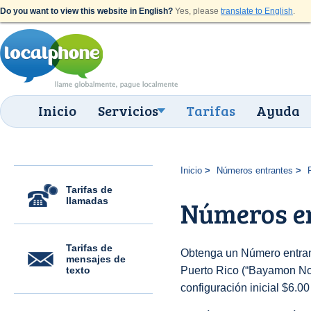
Do you want to view this website in English?
Yes, please
translate to English
.
Inicio
Servicios
Tarifas
Ayuda
Inicio
Números entrantes
Tarifas de
llamadas
Números e
Tarifas de
Obtenga un Número entran
mensajes de
texto
Puerto Rico (“Bayamon Nort
configuración inicial $6.0