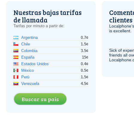
Nuestras bajas tarifas
Comenta
de llamada
clientes
Tarifas por minuto a partir de:
Localphone’s
is excellent.
Argentina
0.7¢
Chile
1.5¢
Sick of expen
Colombia
3.5¢
friends all o
España
15¢
Localphone.c
Estados Unidos
0.4¢
México
0.5¢
Perú
1.5¢
Venezuela
4.5¢
Buscar su país