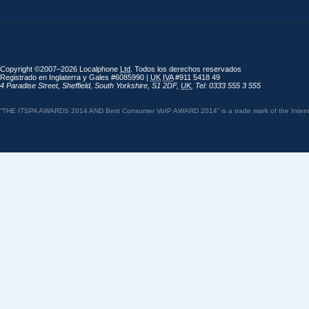
Copyright ©2007–2026 Localphone
Ltd
. Todos los derechos reservados
Registrado en Inglaterra y Gales #6085990 |
UK
IVA
#911 5418 49
4 Paradise Street
,
Sheffield
,
South Yorkshire
,
S1 2DF
,
UK
,
Tel: 0333 555 3 555
“THE ITSPA AWARDS 2014 AND Best Consumer VoIP AWARD 2014” is a trade mark of the Internet 