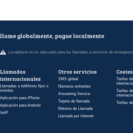
llame globalmente, pague localmente
Localphone no es adecuado para las llamadas a servicios de emergenci
Llamadas
Otros servicios
Costes
internacionales
SMS global
Tarifas d
internaci
Llamadas a teléfonos fijos o
Números entrantes
móviles
Tarifas d
Answering Service
internaci
Aplicación para iPhone
Tarjeta de llamada
Tarifas d
Aplicación para Android
Retorno de Llamada
VoIP
Llamada por Internet