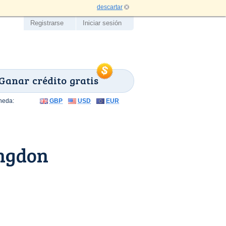
descartar
Registrarse
Iniciar sesión
Ganar crédito gratis
neda:
GBP
USD
EUR
ingdon