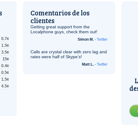
s
Comentarios de los
clientes
Getting great support from the
Localphone guys, check them out!
0.7¢
Simon M.
-
Twitter
1.5¢
Calls are crystal clear with zero lag and
3.5¢
rates were half of Skype’s!
15¢
Matt L.
-
Twitter
0.4¢
0.5¢
L
1.5¢
de
4.5¢