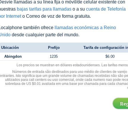
Desvíe llamadas a su línea fija o móvil/de celular existente con
nuestras
bajas tarifas para llamadas
o a su
cuenta de Telefonía
por Internet
o Correo de voz de forma gratuita.
Localphone también ofrece
llamadas económicas a Reino
Unido
desde cualquier parte del mundo.
Ubicación
Prefijo
Tarifa de configuración in
Abingdon
1235
$6.00
Los precios se muestran en dólares estadounidenses. Las tarifas mens
Números de entrada são destinados para uso médio de clientes de varejo y
entrantes. Isto significa que um grande volume de chamadas recebidas não são p
utilizados para call centers ou uso comercial, onde cada numero nao pode re
sobretaxa de US $0.01 avaliada em uma base por chamada para cada chamad
Reg