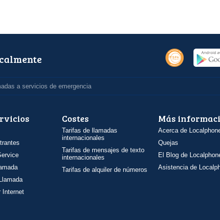
ocalmente
madas a servicios de emergencia
rvicios
Costes
Más informac
Tarifas de llamadas
Acerca de Localphon
internacionales
trantes
Quejas
Tarifas de mensajes de texto
ervice
El Blog de Localphon
internacionales
llamada
Asistencia de Localp
Tarifas de alquiler de números
 Llamada
 Internet