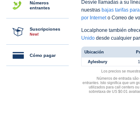
Desvíe llamadas a su línea 
Números
entrantes
nuestras
bajas tarifas par
por Internet
o Correo de voz
Suscripciones
Localphone también ofre
New!
Unido
desde cualquier par
Ubicación
Pr
Cómo pagar
Aylesbury
1
Los precios se muestr
Números de entrada são d
entrantes. Isto significa que u
utilizados para call centers
sobretaxa de US $0.01 avali