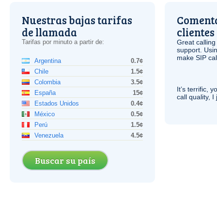
Nuestras bajas tarifas
Comenta
de llamada
clientes
Tarifas por minuto a partir de:
Great calling
support. Usi
make
SIP
cal
Argentina
0.7¢
Chile
1.5¢
Colombia
3.5¢
It’s terrific,
España
15¢
call quality, I
Estados Unidos
0.4¢
México
0.5¢
Perú
1.5¢
Venezuela
4.5¢
Buscar su país