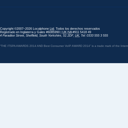
Copyright ©2007–2026 Localphone
Ltd
. Todos los derechos reservados
Registrado en Inglaterra y Gales #6085990 |
UK
IVA
#911 5418 49
4 Paradise Street
,
Sheffield
,
South Yorkshire
,
S1 2DF
,
UK
,
Tel: 0333 555 3 555
“THE ITSPA AWARDS 2014 AND Best Consumer VoIP AWARD 2014” is a trade mark of the Internet 