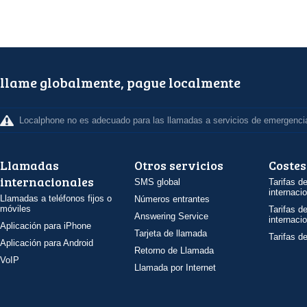
llame globalmente, pague localmente
Localphone no es adecuado para las llamadas a servicios de emergenci
Llamadas
Otros servicios
Costes
internacionales
SMS global
Tarifas d
internaci
Llamadas a teléfonos fijos o
Números entrantes
móviles
Tarifas d
Answering Service
internaci
Aplicación para iPhone
Tarjeta de llamada
Tarifas d
Aplicación para Android
Retorno de Llamada
VoIP
Llamada por Internet