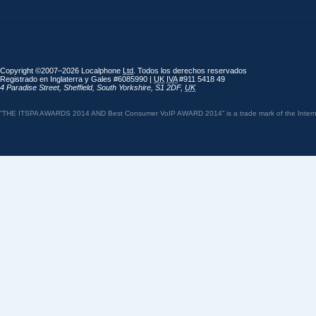
Copyright ©2007–2026 Localphone
Ltd
. Todos los derechos reservados
Registrado en Inglaterra y Gales #6085990 |
UK
IVA
#911 5418 49
4 Paradise Street
,
Sheffield
,
South Yorkshire
,
S1 2DF
,
UK
“THE ITSPA AWARDS 2014 AND Best Consumer VoIP AWARD 2014” is a trade mark of the Internet 