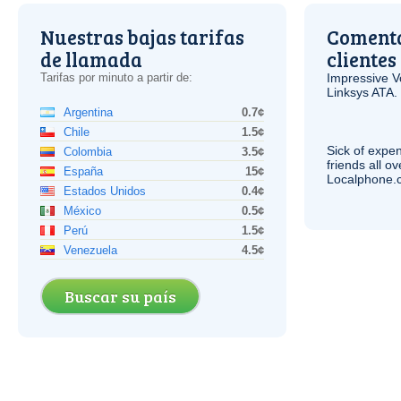
Nuestras bajas tarifas
Comenta
de llamada
clientes
Tarifas por minuto a partir de:
Impressive
V
Linksys
ATA
.
Argentina
0.7¢
Chile
1.5¢
Sick of expen
Colombia
3.5¢
friends all o
España
15¢
Localphone.c
Estados Unidos
0.4¢
México
0.5¢
Perú
1.5¢
Venezuela
4.5¢
Buscar su país