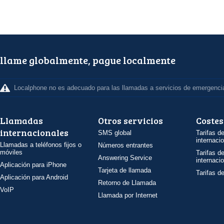
llame globalmente, pague localmente
Localphone no es adecuado para las llamadas a servicios de emergenci
Llamadas
Otros servicios
Costes
internacionales
SMS global
Tarifas d
internaci
Llamadas a teléfonos fijos o
Números entrantes
móviles
Tarifas d
Answering Service
internaci
Aplicación para iPhone
Tarjeta de llamada
Tarifas d
Aplicación para Android
Retorno de Llamada
VoIP
Llamada por Internet