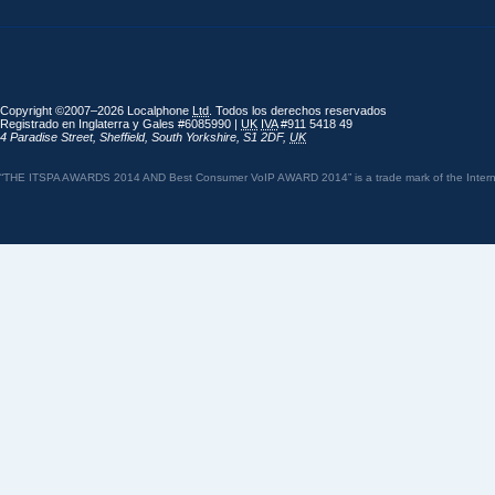
Copyright ©2007–2026 Localphone
Ltd
. Todos los derechos reservados
Registrado en Inglaterra y Gales #6085990 |
UK
IVA
#911 5418 49
4 Paradise Street
,
Sheffield
,
South Yorkshire
,
S1 2DF
,
UK
“THE ITSPA AWARDS 2014 AND Best Consumer VoIP AWARD 2014” is a trade mark of the Internet 