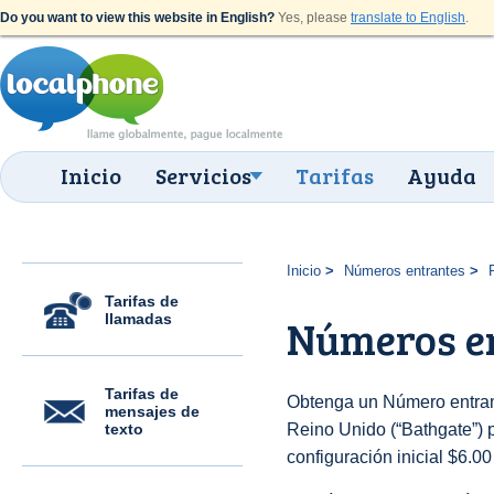
Do you want to view this website in English?
Yes, please
translate to English
.
Inicio
Servicios
Tarifas
Ayuda
Inicio
Números entrantes
Tarifas de
llamadas
Números en
Tarifas de
Obtenga un Número entran
mensajes de
texto
Reino Unido (“Bathgate”) p
configuración inicial $6.0