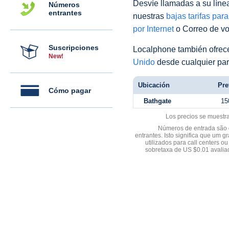
Desvíe llamadas a su línea 
Números
entrantes
nuestras
bajas tarifas par
por Internet
o Correo de voz
Suscripciones
Localphone también ofre
New!
Unido
desde cualquier par
Ubicación
Pre
Cómo pagar
Bathgate
15
Los precios se muestr
Números de entrada são d
entrantes. Isto significa que u
utilizados para call centers
sobretaxa de US $0.01 avali