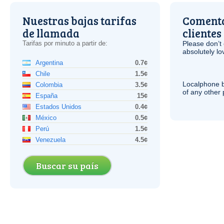
Nuestras bajas tarifas
Comenta
de llamada
clientes
Tarifas por minuto a partir de:
Please don’t 
absolutely lo
Argentina
0.7¢
Chile
1.5¢
Localphone b
Colombia
3.5¢
of any other
España
15¢
Estados Unidos
0.4¢
México
0.5¢
Perú
1.5¢
Venezuela
4.5¢
Buscar su país