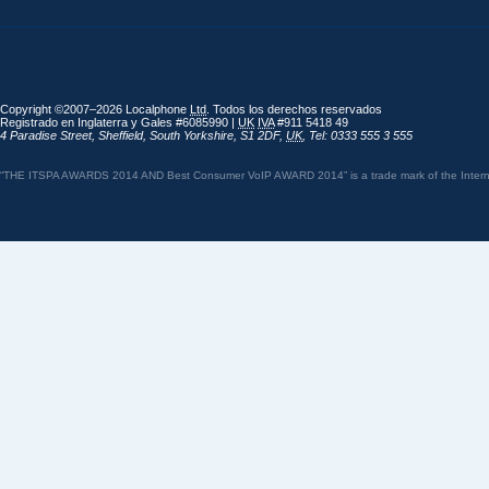
Copyright ©2007–2026 Localphone
Ltd
. Todos los derechos reservados
Registrado en Inglaterra y Gales #6085990 |
UK
IVA
#911 5418 49
4 Paradise Street
,
Sheffield
,
South Yorkshire
,
S1 2DF
,
UK
,
Tel: 0333 555 3 555
“THE ITSPA AWARDS 2014 AND Best Consumer VoIP AWARD 2014” is a trade mark of the Internet 