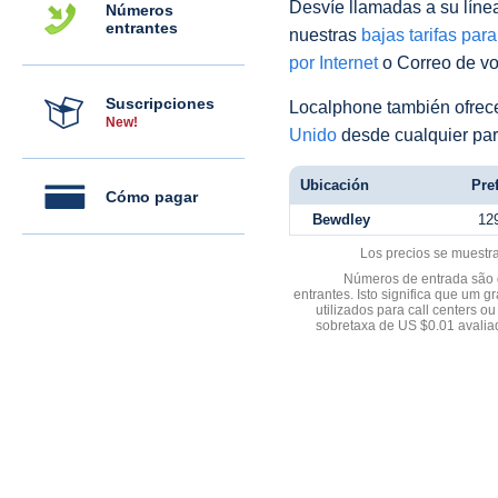
Desvíe llamadas a su línea 
Números
entrantes
nuestras
bajas tarifas par
por Internet
o Correo de voz
Suscripciones
Localphone también ofre
New!
Unido
desde cualquier par
Ubicación
Pref
Cómo pagar
Bewdley
12
Los precios se muestr
Números de entrada são d
entrantes. Isto significa que u
utilizados para call centers
sobretaxa de US $0.01 avali