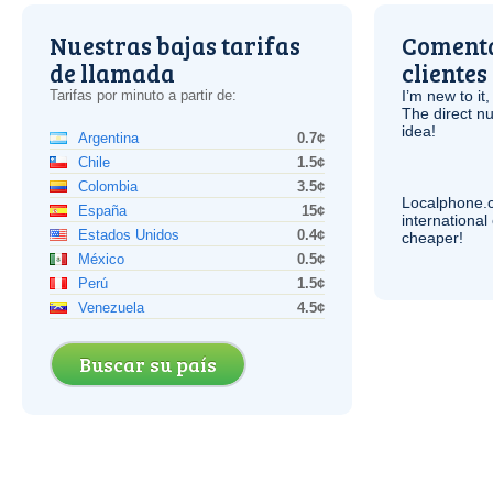
Nuestras bajas tarifas
Comenta
de llamada
clientes
Tarifas por minuto a partir de:
I’m new to it,
The direct nu
idea!
Argentina
0.7¢
Chile
1.5¢
Colombia
3.5¢
Localphone.
España
15¢
internationa
Estados Unidos
0.4¢
cheaper!
México
0.5¢
Perú
1.5¢
Venezuela
4.5¢
Buscar su país