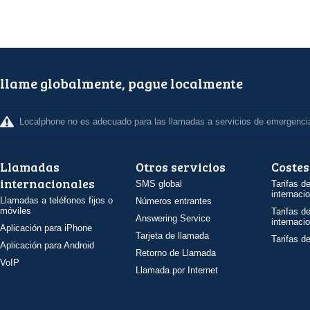
llame globalmente, pague localmente
Localphone no es adecuado para las llamadas a servicios de emergenci
Llamadas
Otros servicios
Costes
internacionales
SMS global
Tarifas d
internaci
Llamadas a teléfonos fijos o
Números entrantes
móviles
Tarifas d
Answering Service
internaci
Aplicación para iPhone
Tarjeta de llamada
Tarifas d
Aplicación para Android
Retorno de Llamada
VoIP
Llamada por Internet