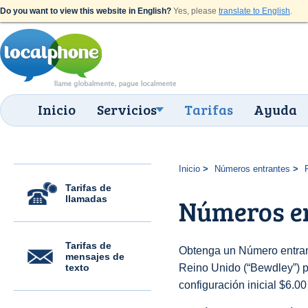
Do you want to view this website in English?
Yes, please
translate to English
.
Inicio
Servicios
Tarifas
Ayuda
Inicio
Números entrantes
Tarifas de
llamadas
Números e
Tarifas de
Obtenga un Número entran
mensajes de
texto
Reino Unido (“Bewdley”) pa
configuración inicial $6.0