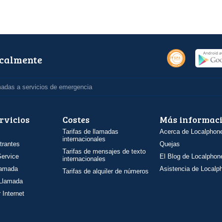
ocalmente
madas a servicios de emergencia
rvicios
Costes
Más informac
Tarifas de llamadas
Acerca de Localphon
internacionales
trantes
Quejas
Tarifas de mensajes de texto
ervice
El Blog de Localphon
internacionales
llamada
Asistencia de Localp
Tarifas de alquiler de números
 Llamada
 Internet