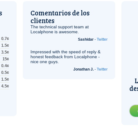
s
Comentarios de los
clientes
The technical support team at
Localphone is awesome.
0.7¢
Sashidar
-
Twitter
1.5¢
Impressed with the speed of reply &
3.5¢
honest feedback from Localphone -
15¢
nice one guys.
0.4¢
Jonathan J.
-
Twitter
0.5¢
L
1.5¢
de
4.5¢