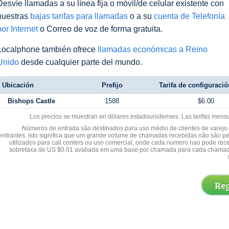
Desvíe llamadas a su línea fija o móvil/de celular existente con
nuestras
bajas tarifas para llamadas
o a su
cuenta de Telefonía
por Internet
o Correo de voz de forma gratuita.
Localphone también ofrece
llamadas económicas a Reino
Unido
desde cualquier parte del mundo.
Ubicación
Prefijo
Tarifa de configuración
Bishops Castle
1588
$6.00
Los precios se muestran en dólares estadounidenses. Las tarifas mens
Números de entrada são destinados para uso médio de clientes de varejo y
entrantes. Isto significa que um grande volume de chamadas recebidas não são p
utilizados para call centers ou uso comercial, onde cada numero nao pode re
sobretaxa de US $0.01 avaliada em uma base por chamada para cada chamad
Reg