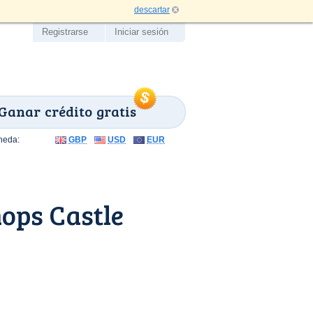
descartar
Registrarse
Iniciar sesión
Ganar crédito gratis
neda:
GBP
USD
EUR
ops Castle