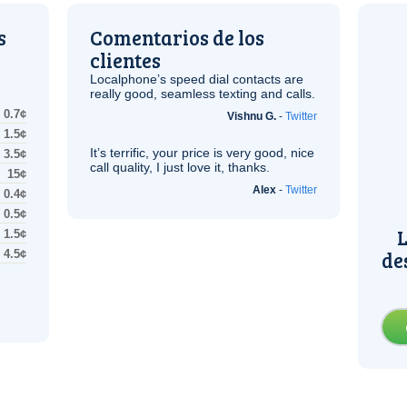
s
Comentarios de los
clientes
Localphone’s speed dial contacts are
really good, seamless texting and calls.
0.7¢
Vishnu G.
-
Twitter
1.5¢
It’s terrific, your price is very good, nice
3.5¢
call quality, I just love it, thanks.
15¢
Alex
-
Twitter
0.4¢
0.5¢
L
1.5¢
de
4.5¢