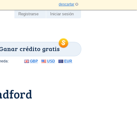
descartar
Registrarse
Iniciar sesión
Ganar crédito gratis
neda:
GBP
USD
EUR
ndford