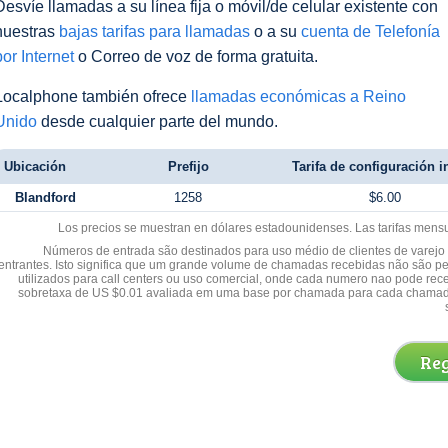
Desvíe llamadas a su línea fija o móvil/de celular existente con
nuestras
bajas tarifas para llamadas
o a su
cuenta de Telefonía
por Internet
o Correo de voz de forma gratuita.
Localphone también ofrece
llamadas económicas a Reino
Unido
desde cualquier parte del mundo.
Ubicación
Prefijo
Tarifa de configuración in
Blandford
1258
$6.00
Los precios se muestran en dólares estadounidenses. Las tarifas mens
Números de entrada são destinados para uso médio de clientes de varejo y
entrantes. Isto significa que um grande volume de chamadas recebidas não são p
utilizados para call centers ou uso comercial, onde cada numero nao pode re
sobretaxa de US $0.01 avaliada em uma base por chamada para cada chamad
Reg