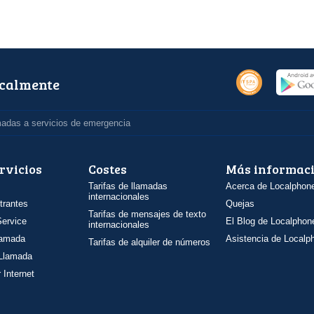
ocalmente
madas a servicios de emergencia
rvicios
Costes
Más informac
Tarifas de llamadas
Acerca de Localphon
internacionales
trantes
Quejas
Tarifas de mensajes de texto
ervice
El Blog de Localphon
internacionales
llamada
Asistencia de Localp
Tarifas de alquiler de números
 Llamada
 Internet