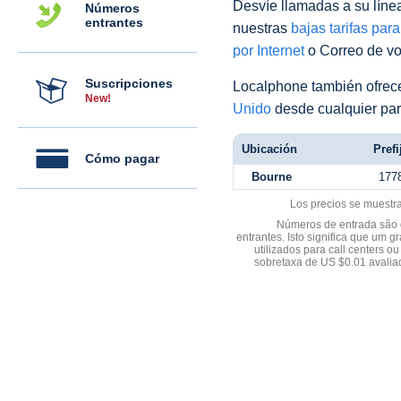
Desvíe llamadas a su línea 
Números
entrantes
nuestras
bajas tarifas par
por Internet
o Correo de voz
Suscripciones
Localphone también ofre
New!
Unido
desde cualquier par
Ubicación
Prefi
Cómo pagar
Bourne
177
Los precios se muestr
Números de entrada são d
entrantes. Isto significa que u
utilizados para call centers
sobretaxa de US $0.01 avali