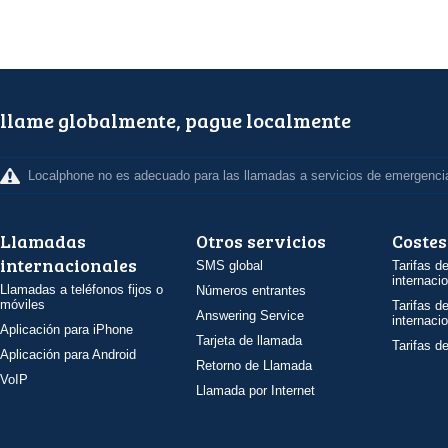
llame globalmente, pague localmente
Localphone no es adecuado para las llamadas a servicios de emergenci
Llamadas
Otros servicios
Costes
internacionales
SMS global
Tarifas d
internaci
Llamadas a teléfonos fijos o
Números entrantes
móviles
Tarifas d
Answering Service
internaci
Aplicación para iPhone
Tarjeta de llamada
Tarifas d
Aplicación para Android
Retorno de Llamada
VoIP
Llamada por Internet