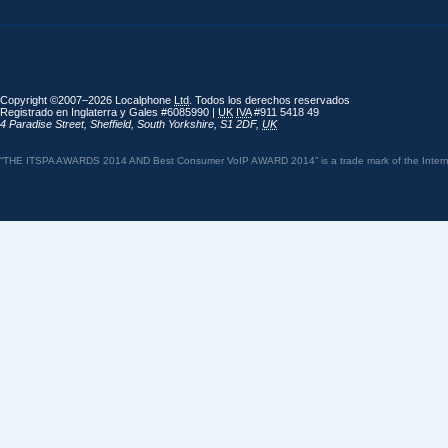
Copyright ©2007–2026 Localphone
Ltd
. Todos los derechos reservados
Registrado en Inglaterra y Gales #6085990 |
UK
IVA
#911 5418 49
4 Paradise Street
,
Sheffield
,
South Yorkshire
,
S1 2DF
,
UK
“THE ITSPA AWARDS 2014 AND Best Consumer VoIP AWARD 2014” is a trade mark of the Internet 