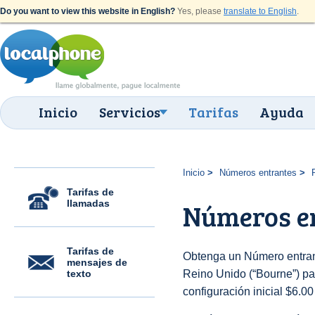
Do you want to view this website in English?
Yes, please
translate to English
.
Inicio
Servicios
Tarifas
Ayuda
Inicio
Números entrantes
Tarifas de
llamadas
Números en
Tarifas de
Obtenga un Número entran
mensajes de
texto
Reino Unido (“Bourne”) par
configuración inicial $6.0