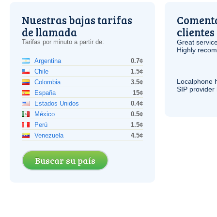
Nuestras bajas tarifas
Comenta
de llamada
clientes
Tarifas por minuto a partir de:
Great service
Highly reco
Argentina
0.7¢
Chile
1.5¢
Localphone 
Colombia
3.5¢
SIP
provider 
España
15¢
Estados Unidos
0.4¢
México
0.5¢
Perú
1.5¢
Venezuela
4.5¢
Buscar su país