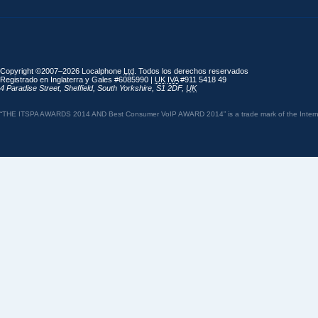
Copyright ©2007–2026 Localphone
Ltd
. Todos los derechos reservados
Registrado en Inglaterra y Gales #6085990 |
UK
IVA
#911 5418 49
4 Paradise Street
,
Sheffield
,
South Yorkshire
,
S1 2DF
,
UK
“THE ITSPA AWARDS 2014 AND Best Consumer VoIP AWARD 2014” is a trade mark of the Internet 