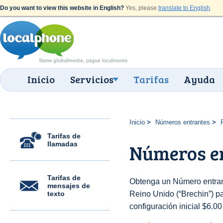
Do you want to view this website in English?
Yes, please
translate to English
.
Inicio
Servicios
Tarifas
Ayuda
Inicio
Números entrantes
Tarifas de
llamadas
Números en
Tarifas de
Obtenga un Número entran
mensajes de
texto
Reino Unido (“Brechin”) pa
configuración inicial $6.0