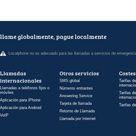
llame globalmente, pague localmente
Localphone no es adecuado para las llamadas a servicios de emergenci
Llamadas
Otros servicios
Costes
internacionales
SMS global
Tarifas d
internaci
Llamadas a teléfonos fijos o
Números entrantes
móviles
Tarifas d
Answering Service
internaci
Aplicación para iPhone
Tarjeta de llamada
Tarifas d
Aplicación para Android
Retorno de Llamada
VoIP
Llamada por Internet