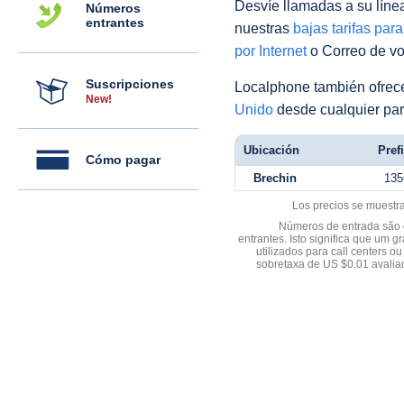
Desvíe llamadas a su línea 
Números
entrantes
nuestras
bajas tarifas par
por Internet
o Correo de voz
Suscripciones
Localphone también ofre
New!
Unido
desde cualquier par
Ubicación
Pref
Cómo pagar
Brechin
135
Los precios se muestr
Números de entrada são d
entrantes. Isto significa que u
utilizados para call centers
sobretaxa de US $0.01 avali