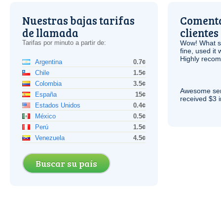
Nuestras bajas tarifas
Comenta
de llamada
clientes
Tarifas por minuto a partir de:
Wow! What se
fine, used it
Highly recom
Argentina
0.7¢
Chile
1.5¢
Colombia
3.5¢
Awesome serv
España
15¢
received $3 in
Estados Unidos
0.4¢
México
0.5¢
Perú
1.5¢
Venezuela
4.5¢
Buscar su país