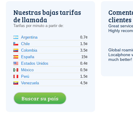
Nuestras bajas tarifas
Comenta
de llamada
clientes
Tarifas por minuto a partir de:
Great service
Highly reco
Argentina
0.7¢
Chile
1.5¢
Global roami
Colombia
3.5¢
Localphone 
España
15¢
much better!
Estados Unidos
0.4¢
México
0.5¢
Perú
1.5¢
Venezuela
4.5¢
Buscar su país