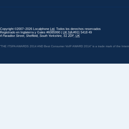
Copyright ©2007–2026 Localphone
Ltd
. Todos los derechos reservados
Registrado en Inglaterra y Gales #6085990 |
UK
IVA
#911 5418 49
4 Paradise Street
,
Sheffield
,
South Yorkshire
,
S1 2DF
,
UK
“THE ITSPA AWARDS 2014 AND Best Consumer VoIP AWARD 2014” is a trade mark of the Internet 