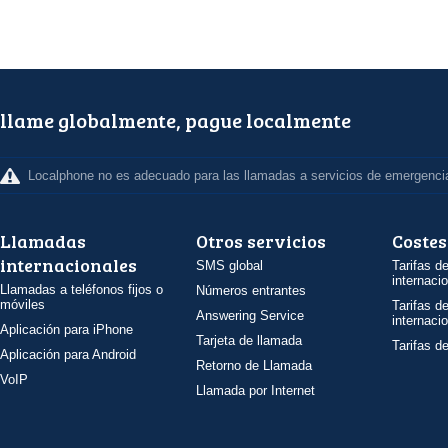
llame globalmente, pague localmente
Localphone no es adecuado para las llamadas a servicios de emergenci
Llamadas
Otros servicios
Costes
internacionales
SMS global
Tarifas d
internaci
Llamadas a teléfonos fijos o
Números entrantes
móviles
Tarifas d
Answering Service
internaci
Aplicación para iPhone
Tarjeta de llamada
Tarifas d
Aplicación para Android
Retorno de Llamada
VoIP
Llamada por Internet