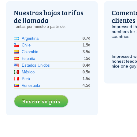
Nuestras bajas tarifas
Comenta
de llamada
clientes
Tarifas por minuto a partir de:
Impressed th
numbers for 
countries.
Argentina
0.7¢
Chile
1.5¢
Colombia
3.5¢
Impressed wi
España
15¢
honest feedb
Estados Unidos
0.4¢
nice one guy
México
0.5¢
Perú
1.5¢
Venezuela
4.5¢
Buscar su país