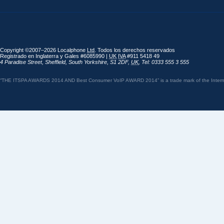
Copyright ©2007–2026 Localphone
Ltd
. Todos los derechos reservados
Registrado en Inglaterra y Gales #6085990 |
UK
IVA
#911 5418 49
4 Paradise Street
,
Sheffield
,
South Yorkshire
,
S1 2DF
,
UK
,
Tel: 0333 555 3 555
“THE ITSPA AWARDS 2014 AND Best Consumer VoIP AWARD 2014” is a trade mark of the Internet 