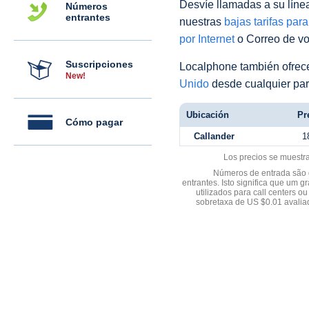
Desvíe llamadas a su línea 
Números
entrantes
nuestras
bajas tarifas par
por Internet
o Correo de voz
Suscripciones
Localphone también ofre
New!
Unido
desde cualquier par
Ubicación
Pr
Cómo pagar
Callander
1
Los precios se muestr
Números de entrada são d
entrantes. Isto significa que u
utilizados para call centers
sobretaxa de US $0.01 avali