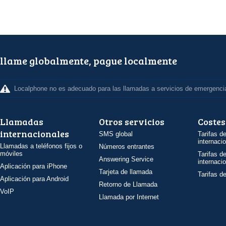
llame globalmente, pague localmente
Localphone no es adecuado para las llamadas a servicios de emergenci
Llamadas
Otros servicios
Costes
internacionales
SMS global
Tarifas d
internaci
Llamadas a teléfonos fijos o
Números entrantes
móviles
Tarifas d
Answering Service
internaci
Aplicación para iPhone
Tarjeta de llamada
Tarifas d
Aplicación para Android
Retorno de Llamada
VoIP
Llamada por Internet