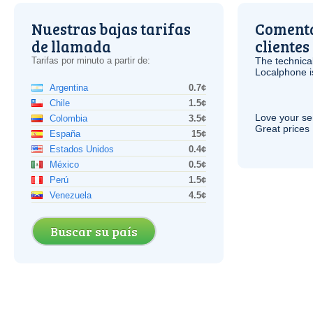
Nuestras bajas tarifas
Comenta
de llamada
clientes
Tarifas por minuto a partir de:
The technica
Localphone 
Argentina
0.7¢
Chile
1.5¢
Love your ser
Colombia
3.5¢
Great prices 
España
15¢
Estados Unidos
0.4¢
México
0.5¢
Perú
1.5¢
Venezuela
4.5¢
Buscar su país