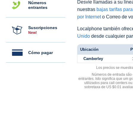
Desvíe llamadas a su línea 
Números
entrantes
nuestras
bajas tarifas par
por Internet
o Correo de voz
Suscripciones
Localphone también ofre
New!
Unido
desde cualquier par
Ubicación
P
Cómo pagar
Camberley
Los precios se muestr
Números de entrada são d
entrantes. Isto significa que u
utilizados para call centers
sobretaxa de US $0.01 avali