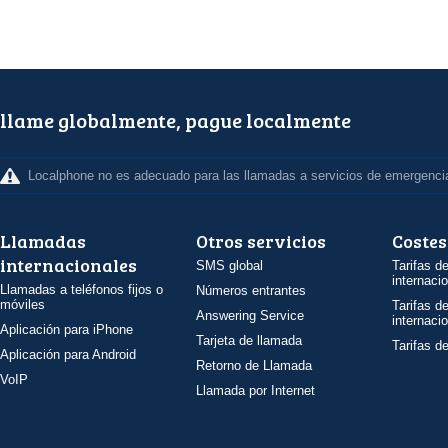
llame globalmente, pague localmente
Localphone no es adecuado para las llamadas a servicios de emergenci
Llamadas
Otros servicios
Costes
internacionales
SMS global
Tarifas d
internaci
Llamadas a teléfonos fijos o
Números entrantes
móviles
Tarifas d
Answering Service
internaci
Aplicación para iPhone
Tarjeta de llamada
Tarifas d
Aplicación para Android
Retorno de Llamada
VoIP
Llamada por Internet