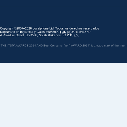
Copyright ©2007–2026 Localphone
Ltd
. Todos los derechos reservados
Registrado en Inglaterra y Gales #6085990 |
UK
IVA
#911 5418 49
4 Paradise Street
,
Sheffield
,
South Yorkshire
,
S1 2DF
,
UK
“THE ITSPA AWARDS 2014 AND Best Consumer VoIP AWARD 2014” is a trade mark of the Internet 