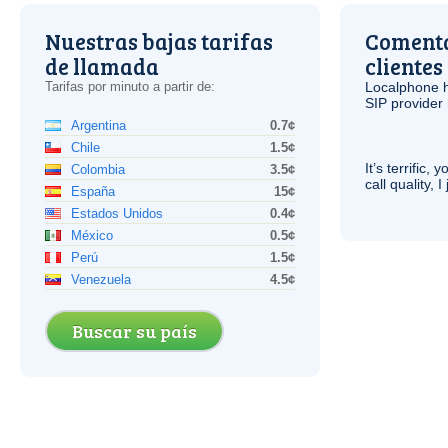
Nuestras bajas tarifas
Comenta
de llamada
clientes
Tarifas por minuto a partir de:
Localphone 
SIP
provider 
Argentina
0.7¢
Chile
1.5¢
It’s terrific,
Colombia
3.5¢
call quality, I
España
15¢
Estados Unidos
0.4¢
México
0.5¢
Perú
1.5¢
Venezuela
4.5¢
Buscar su país