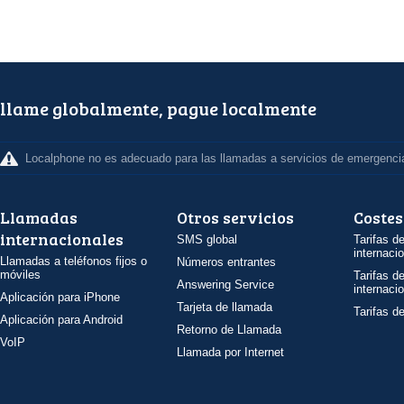
llame globalmente, pague localmente
Localphone no es adecuado para las llamadas a servicios de emergenci
Llamadas
Otros servicios
Costes
internacionales
SMS global
Tarifas d
internaci
Llamadas a teléfonos fijos o
Números entrantes
móviles
Tarifas d
Answering Service
internaci
Aplicación para iPhone
Tarjeta de llamada
Tarifas d
Aplicación para Android
Retorno de Llamada
VoIP
Llamada por Internet