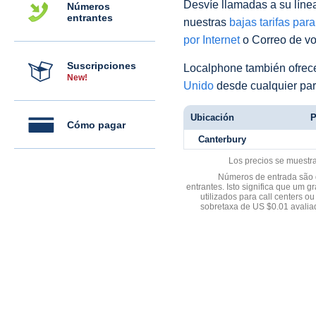
Desvíe llamadas a su línea 
Números
entrantes
nuestras
bajas tarifas par
por Internet
o Correo de voz
Suscripciones
Localphone también ofre
New!
Unido
desde cualquier par
Ubicación
P
Cómo pagar
Canterbury
Los precios se muestr
Números de entrada são d
entrantes. Isto significa que u
utilizados para call centers
sobretaxa de US $0.01 avali