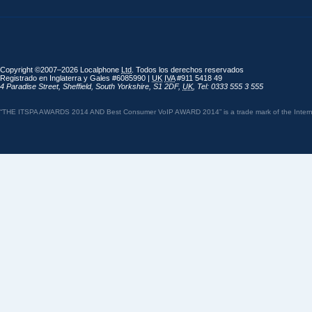
Copyright ©2007–2026 Localphone
Ltd
. Todos los derechos reservados
Registrado en Inglaterra y Gales #6085990 |
UK
IVA
#911 5418 49
4 Paradise Street
,
Sheffield
,
South Yorkshire
,
S1 2DF
,
UK
,
Tel: 0333 555 3 555
“THE ITSPA AWARDS 2014 AND Best Consumer VoIP AWARD 2014” is a trade mark of the Internet 