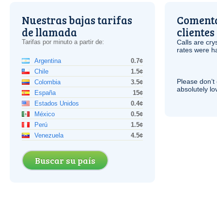
Nuestras bajas tarifas
Comenta
de llamada
clientes
Tarifas por minuto a partir de:
Calls are cry
rates were ha
Argentina
0.7¢
Chile
1.5¢
Please don’t 
Colombia
3.5¢
absolutely lo
España
15¢
Estados Unidos
0.4¢
México
0.5¢
Perú
1.5¢
Venezuela
4.5¢
Buscar su país