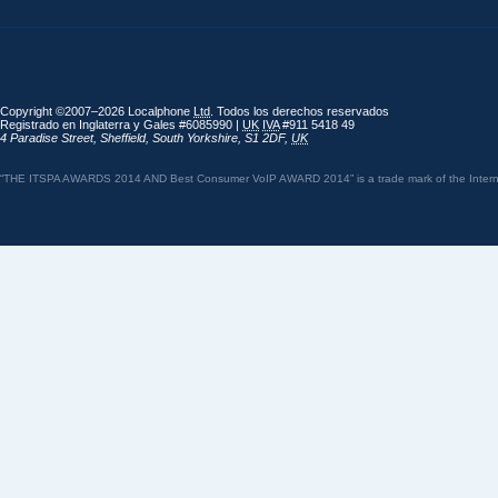
Copyright ©2007–2026 Localphone
Ltd
. Todos los derechos reservados
Registrado en Inglaterra y Gales #6085990 |
UK
IVA
#911 5418 49
4 Paradise Street
,
Sheffield
,
South Yorkshire
,
S1 2DF
,
UK
“THE ITSPA AWARDS 2014 AND Best Consumer VoIP AWARD 2014” is a trade mark of the Internet 