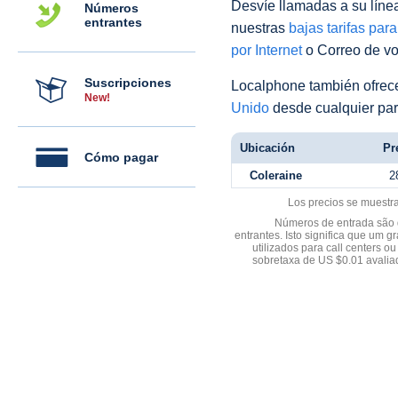
Desvíe llamadas a su línea 
Números
entrantes
nuestras
bajas tarifas par
por Internet
o Correo de voz
Suscripciones
Localphone también ofre
New!
Unido
desde cualquier par
Ubicación
Pr
Cómo pagar
Coleraine
2
Los precios se muestr
Números de entrada são d
entrantes. Isto significa que u
utilizados para call centers
sobretaxa de US $0.01 avali