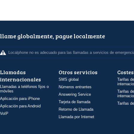
llame globalmente, pague localmente
Localphone no es adecuado para las llamadas a servicios de emergenci
Llamadas
Otros servicios
Costes
internacionales
SMS global
Tarifas d
internaci
Llamadas a teléfonos fijos o
Números entrantes
móviles
Tarifas d
Answering Service
internaci
Aplicación para iPhone
Tarjeta de llamada
Tarifas d
Aplicación para Android
Retorno de Llamada
VoIP
Llamada por Internet