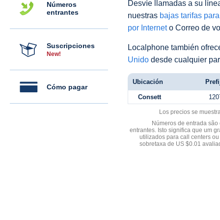
Desvíe llamadas a su línea 
Números
entrantes
nuestras
bajas tarifas par
por Internet
o Correo de voz
Suscripciones
Localphone también ofre
New!
Unido
desde cualquier par
Ubicación
Prefi
Cómo pagar
Consett
120
Los precios se muestr
Números de entrada são d
entrantes. Isto significa que u
utilizados para call centers
sobretaxa de US $0.01 avali