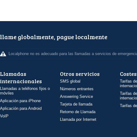
llame globalmente, pague localmente
Localphone no es adecuado para las llamadas a servicios de emergenci
Llamadas
Otros servicios
Costes
internacionales
SMS global
Tarifas d
internaci
Llamadas a teléfonos fijos o
Números entrantes
móviles
Tarifas d
Answering Service
internaci
Aplicación para iPhone
Tarjeta de llamada
Tarifas d
Aplicación para Android
Retorno de Llamada
VoIP
Llamada por Internet