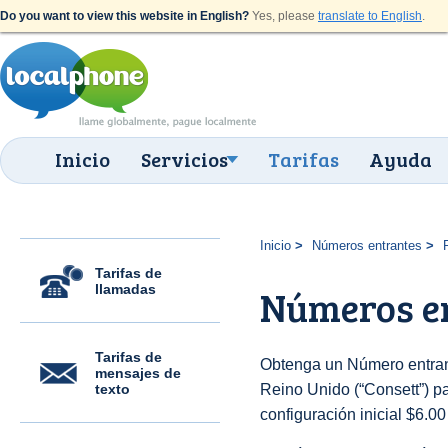
Do you want to view this website in English?
Yes, please
translate to English
.
Inicio
Servicios
Tarifas
Ayuda
Inicio
Números entrantes
Tarifas de
llamadas
Números en
Tarifas de
Obtenga un Número entran
mensajes de
texto
Reino Unido (“Consett”) pa
configuración inicial $6.0