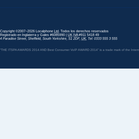
Copyright ©2007–2026 Localphone
Ltd
. Todos los derechos reservados
Registrado en Inglaterra y Gales #6085990 |
UK
IVA
#911 5418 49
4 Paradise Street
,
Sheffield
,
South Yorkshire
,
S1 2DF
,
UK
,
Tel: 0333 555 3 555
“THE ITSPA AWARDS 2014 AND Best Consumer VoIP AWARD 2014” is a trade mark of the Internet 