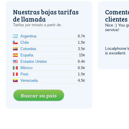
Nuestras bajas tarifas
Comenta
de llamada
clientes
Tarifas por minuto a partir de:
Nice :) You g
service!
Argentina
0.7¢
Chile
1.5¢
Localphone’s
Colombia
3.5¢
is excellent.
España
15¢
Estados Unidos
0.4¢
México
0.5¢
Perú
1.5¢
Venezuela
4.5¢
Buscar su país