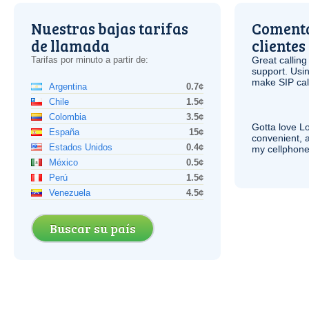
Nuestras bajas tarifas
Comenta
de llamada
clientes
Tarifas por minuto a partir de:
Great calling
support. Usi
make
SIP
cal
Argentina
0.7¢
Chile
1.5¢
Colombia
3.5¢
Gotta love 
España
15¢
convenient, 
Estados Unidos
0.4¢
my cellphone
México
0.5¢
Perú
1.5¢
Venezuela
4.5¢
Buscar su país