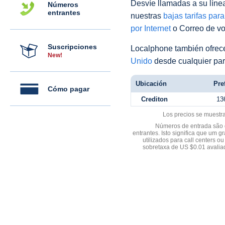
Desvíe llamadas a su línea 
Números
entrantes
nuestras
bajas tarifas par
por Internet
o Correo de voz
Suscripciones
Localphone también ofre
New!
Unido
desde cualquier par
Ubicación
Pref
Cómo pagar
Crediton
13
Los precios se muestr
Números de entrada são d
entrantes. Isto significa que u
utilizados para call centers
sobretaxa de US $0.01 avali