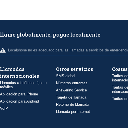
llame globalmente, pague localmente
Localphone no es adecuado para las llamadas a servicios de emergenci
Llamadas
Otros servicios
Costes
internacionales
SMS global
Tarifas d
internaci
Llamadas a teléfonos fijos o
Números entrantes
móviles
Tarifas d
Answering Service
internaci
Aplicación para iPhone
Tarjeta de llamada
Tarifas d
Aplicación para Android
Retorno de Llamada
VoIP
Llamada por Internet