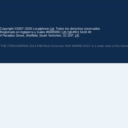
Copyright ©2007–2026 Localphone
Ltd
. Todos los derechos reservados
Registrado en Inglaterra y Gales #6085990 |
UK
IVA
#911 5418 49
4 Paradise Street
,
Sheffield
,
South Yorkshire
,
S1 2DF
,
UK
“THE ITSPA AWARDS 2014 AND Best Consumer VoIP AWARD 2014” is a trade mark of the Internet 