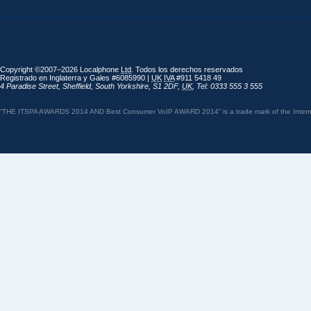
Copyright ©2007–2026 Localphone
Ltd
. Todos los derechos reservados
Registrado en Inglaterra y Gales #6085990 |
UK
IVA
#911 5418 49
4 Paradise Street
,
Sheffield
,
South Yorkshire
,
S1 2DF
,
UK
,
Tel: 0333 555 3 555
“THE ITSPA AWARDS 2014 AND Best Consumer VoIP AWARD 2014” is a trade mark of the Internet 