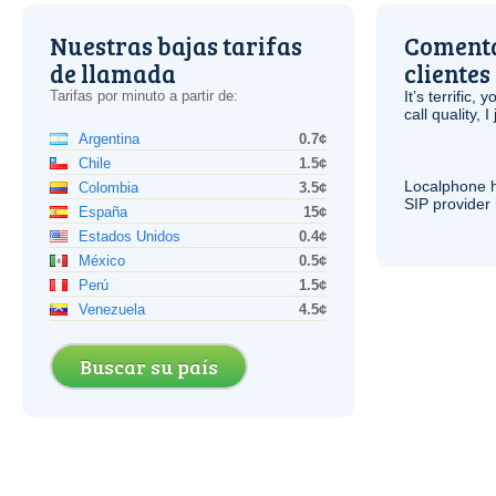
Nuestras bajas tarifas
Comenta
de llamada
clientes
Tarifas por minuto a partir de:
It’s terrific,
call quality, I
Argentina
0.7¢
Chile
1.5¢
Localphone 
Colombia
3.5¢
SIP
provider 
España
15¢
Estados Unidos
0.4¢
México
0.5¢
Perú
1.5¢
Venezuela
4.5¢
Buscar su país