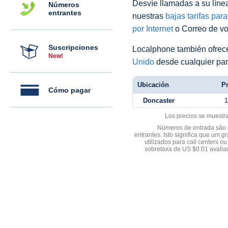
Desvíe llamadas a su línea 
Números
entrantes
nuestras
bajas tarifas par
por Internet
o Correo de voz
Suscripciones
Localphone también ofre
New!
Unido
desde cualquier par
Ubicación
Pr
Cómo pagar
Doncaster
1
Los precios se muestr
Números de entrada são d
entrantes. Isto significa que u
utilizados para call centers
sobretaxa de US $0.01 avali