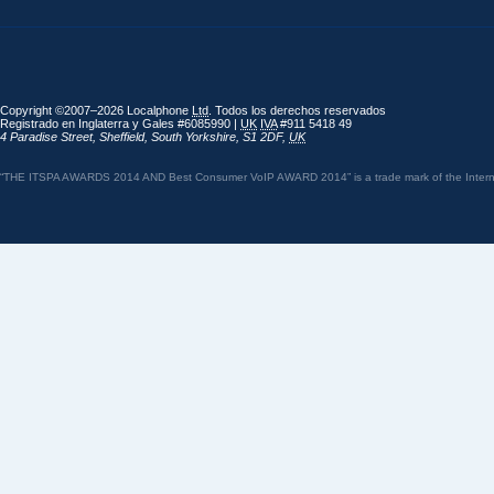
Copyright ©2007–2026 Localphone
Ltd
. Todos los derechos reservados
Registrado en Inglaterra y Gales #6085990 |
UK
IVA
#911 5418 49
4 Paradise Street
,
Sheffield
,
South Yorkshire
,
S1 2DF
,
UK
“THE ITSPA AWARDS 2014 AND Best Consumer VoIP AWARD 2014” is a trade mark of the Internet 