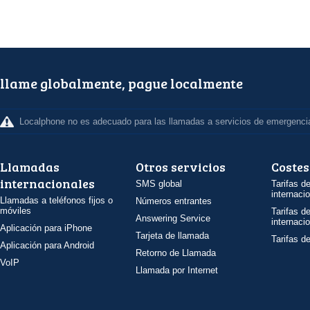
llame globalmente, pague localmente
Localphone no es adecuado para las llamadas a servicios de emergenci
Llamadas
Otros servicios
Costes
internacionales
SMS global
Tarifas d
internaci
Llamadas a teléfonos fijos o
Números entrantes
móviles
Tarifas d
Answering Service
internaci
Aplicación para iPhone
Tarjeta de llamada
Tarifas d
Aplicación para Android
Retorno de Llamada
VoIP
Llamada por Internet