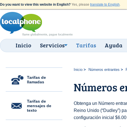
Do you want to view this website in English?
Yes, please
translate to English
.
Inicio
Servicios
Tarifas
Ayuda
Inicio
Números entrantes
Tarifas de
llamadas
Números en
Tarifas de
Obtenga un Número entran
mensajes de
texto
Reino Unido (“Dudley”) par
configuración inicial $6.0