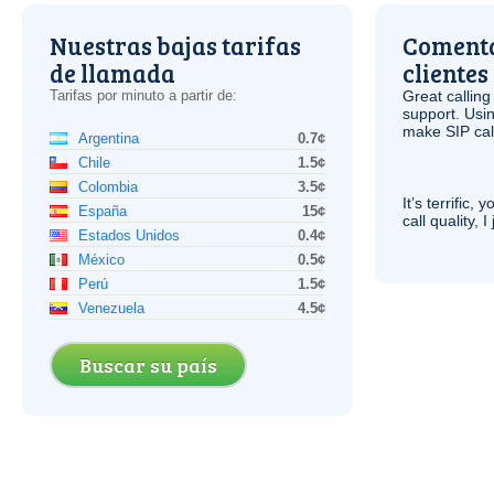
Nuestras bajas tarifas
Comenta
de llamada
clientes
Tarifas por minuto a partir de:
Great calling
support. Usi
make
SIP
cal
Argentina
0.7¢
Chile
1.5¢
Colombia
3.5¢
It’s terrific,
España
15¢
call quality, I
Estados Unidos
0.4¢
México
0.5¢
Perú
1.5¢
Venezuela
4.5¢
Buscar su país