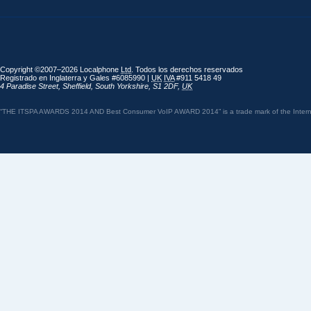
Copyright ©2007–2026 Localphone
Ltd
. Todos los derechos reservados
Registrado en Inglaterra y Gales #6085990 |
UK
IVA
#911 5418 49
4 Paradise Street
,
Sheffield
,
South Yorkshire
,
S1 2DF
,
UK
“THE ITSPA AWARDS 2014 AND Best Consumer VoIP AWARD 2014” is a trade mark of the Internet 