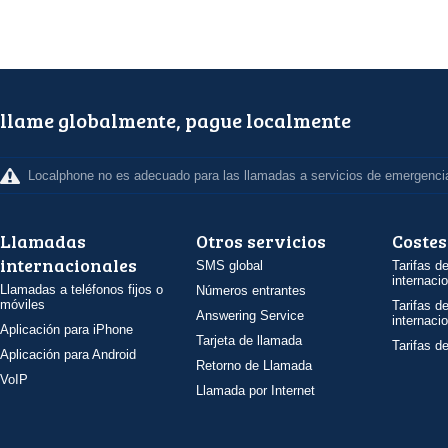
llame globalmente, pague localmente
Localphone no es adecuado para las llamadas a servicios de emergenci
Llamadas
Otros servicios
Costes
internacionales
SMS global
Tarifas d
internaci
Llamadas a teléfonos fijos o
Números entrantes
móviles
Tarifas d
Answering Service
internaci
Aplicación para iPhone
Tarjeta de llamada
Tarifas d
Aplicación para Android
Retorno de Llamada
VoIP
Llamada por Internet