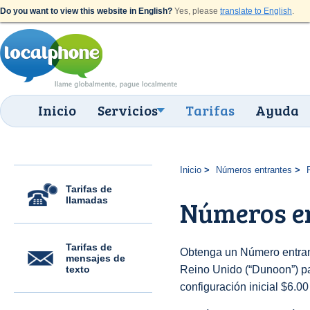
Do you want to view this website in English?
Yes, please
translate to English
.
Inicio
Servicios
Tarifas
Ayuda
Inicio
Números entrantes
Tarifas de
llamadas
Números e
Tarifas de
Obtenga un Número entran
mensajes de
texto
Reino Unido (“Dunoon”) par
configuración inicial $6.0