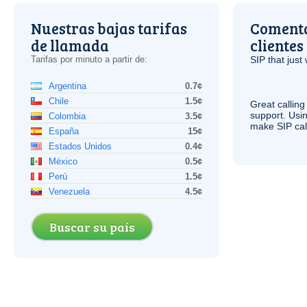
Nuestras bajas tarifas
Comenta
de llamada
clientes
Tarifas por minuto a partir de:
SIP
that just 
Argentina
0.7¢
Chile
1.5¢
Great calling
support. Usi
Colombia
3.5¢
make
SIP
cal
España
15¢
Estados Unidos
0.4¢
México
0.5¢
Perú
1.5¢
Venezuela
4.5¢
Buscar su país