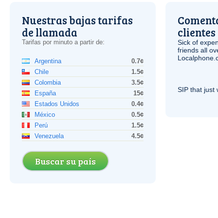
Nuestras bajas tarifas
Comenta
de llamada
clientes
Tarifas por minuto a partir de:
Sick of expen
friends all o
Localphone.c
Argentina
0.7¢
Chile
1.5¢
Colombia
3.5¢
SIP
that just 
España
15¢
Estados Unidos
0.4¢
México
0.5¢
Perú
1.5¢
Venezuela
4.5¢
Buscar su país