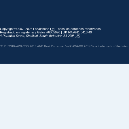
Copyright ©2007–2026 Localphone
Ltd
. Todos los derechos reservados
Registrado en Inglaterra y Gales #6085990 |
UK
IVA
#911 5418 49
4 Paradise Street
,
Sheffield
,
South Yorkshire
,
S1 2DF
,
UK
“THE ITSPA AWARDS 2014 AND Best Consumer VoIP AWARD 2014” is a trade mark of the Internet 