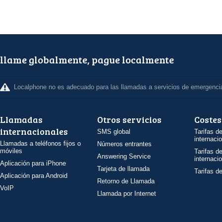
llame globalmente, pague localmente
Localphone no es adecuado para las llamadas a servicios de emergenci
Llamadas
Otros servicios
Costes
internacionales
SMS global
Tarifas d
internaci
Llamadas a teléfonos fijos o
Números entrantes
móviles
Tarifas d
Answering Service
internaci
Aplicación para iPhone
Tarjeta de llamada
Tarifas d
Aplicación para Android
Retorno de Llamada
VoIP
Llamada por Internet