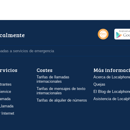
ocalmente
madas a servicios de emergencia
rvicios
Costes
Más informac
Tarifas de llamadas
Acerca de Localphon
internacionales
trantes
Quejas
Tarifas de mensajes de texto
ervice
El Blog de Localphon
internacionales
llamada
Asistencia de Localp
Tarifas de alquiler de números
 Llamada
 Internet