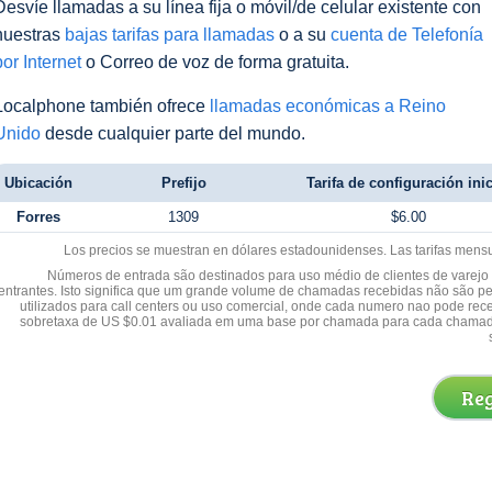
Desvíe llamadas a su línea fija o móvil/de celular existente con
nuestras
bajas tarifas para llamadas
o a su
cuenta de Telefonía
por Internet
o Correo de voz de forma gratuita.
Localphone también ofrece
llamadas económicas a Reino
Unido
desde cualquier parte del mundo.
Ubicación
Prefijo
Tarifa de configuración inic
Forres
1309
$6.00
Los precios se muestran en dólares estadounidenses. Las tarifas mens
Números de entrada são destinados para uso médio de clientes de varejo y
entrantes. Isto significa que um grande volume de chamadas recebidas não são p
utilizados para call centers ou uso comercial, onde cada numero nao pode re
sobretaxa de US $0.01 avaliada em uma base por chamada para cada chamad
Reg