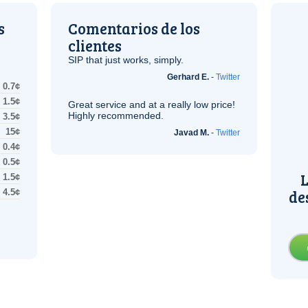
s
Comentarios de los
clientes
SIP
that just works, simply.
Gerhard E.
-
Twitter
0.7¢
1.5¢
Great service and at a really low price!
Highly recommended.
3.5¢
15¢
Javad M.
-
Twitter
0.4¢
0.5¢
L
1.5¢
de
4.5¢