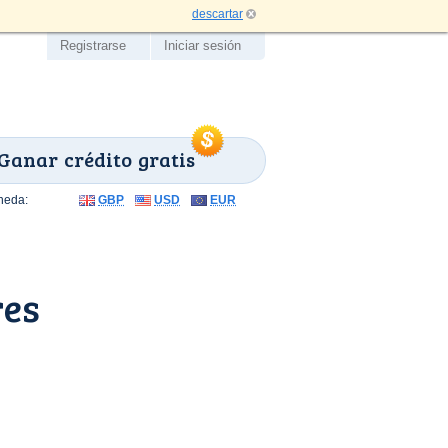
descartar
Registrarse
Iniciar sesión
Ganar crédito gratis
neda:
GBP
USD
EUR
res