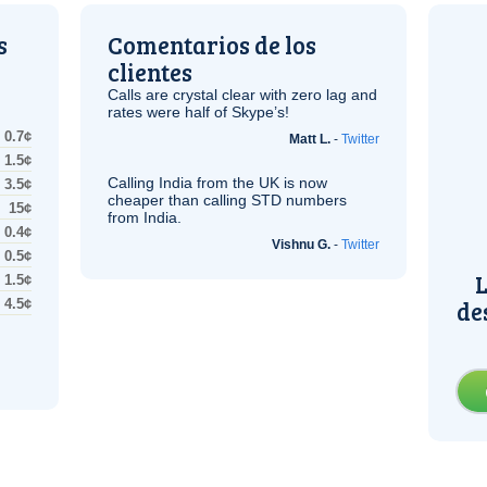
s
Comentarios de los
clientes
Calls are crystal clear with zero lag and
rates were half of Skype’s!
0.7¢
Matt L.
-
Twitter
1.5¢
Calling India from the
UK
is now
3.5¢
cheaper than calling STD numbers
15¢
from India.
0.4¢
Vishnu G.
-
Twitter
0.5¢
L
1.5¢
de
4.5¢