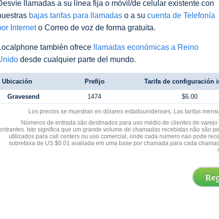
Desvíe llamadas a su línea fija o móvil/de celular existente con
nuestras
bajas tarifas para llamadas
o a su
cuenta de Telefonía
por Internet
o Correo de voz de forma gratuita.
Localphone también ofrece
llamadas económicas a Reino
Unido
desde cualquier parte del mundo.
Ubicación
Prefijo
Tarifa de configuración i
Gravesend
1474
$6.00
Los precios se muestran en dólares estadounidenses. Las tarifas mens
Números de entrada são destinados para uso médio de clientes de varejo y
entrantes. Isto significa que um grande volume de chamadas recebidas não são p
utilizados para call centers ou uso comercial, onde cada numero nao pode re
sobretaxa de US $0.01 avaliada em uma base por chamada para cada chamad
Reg