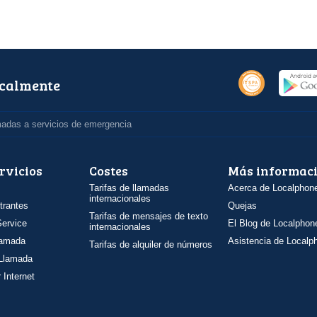
ocalmente
madas a servicios de emergencia
rvicios
Costes
Más informac
Tarifas de llamadas
Acerca de Localphon
internacionales
trantes
Quejas
Tarifas de mensajes de texto
ervice
El Blog de Localphon
internacionales
llamada
Asistencia de Localp
Tarifas de alquiler de números
 Llamada
 Internet