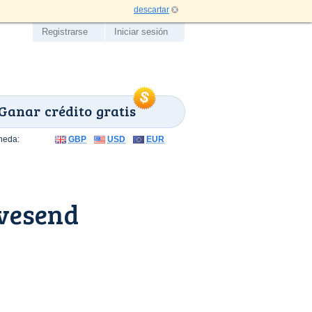
descartar
Registrarse
Iniciar sesión
Ganar crédito gratis
neda:
GBP
USD
EUR
vesend