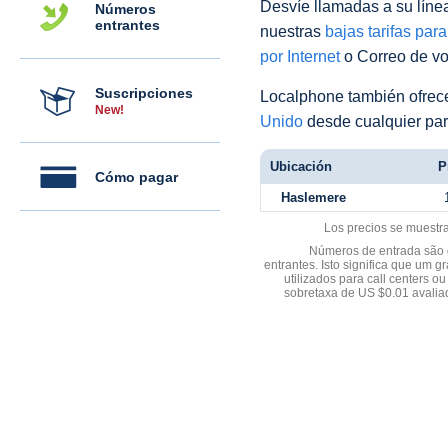
Desvíe llamadas a su línea 
Números
entrantes
nuestras
bajas tarifas par
por Internet
o Correo de voz
Suscripciones
Localphone también ofre
New!
Unido
desde cualquier par
Ubicación
P
Cómo pagar
Haslemere
Los precios se muestr
Números de entrada são d
entrantes. Isto significa que u
utilizados para call centers
sobretaxa de US $0.01 avali