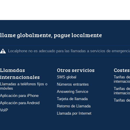
llame globalmente, pague localmente
Localphone no es adecuado para las llamadas a servicios de emergenci
Llamadas
Otros servicios
Costes
internacionales
SMS global
Tarifas d
internaci
Llamadas a teléfonos fijos o
Números entrantes
móviles
Tarifas d
Answering Service
internaci
Aplicación para iPhone
Tarjeta de llamada
Tarifas d
Aplicación para Android
Retorno de Llamada
VoIP
Llamada por Internet