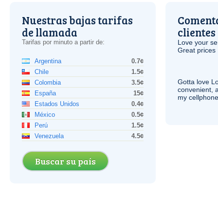
Nuestras bajas tarifas
Comenta
de llamada
clientes
Tarifas por minuto a partir de:
Love your ser
Great prices 
Argentina
0.7¢
Chile
1.5¢
Gotta love 
Colombia
3.5¢
convenient, 
España
15¢
my cellphone
Estados Unidos
0.4¢
México
0.5¢
Perú
1.5¢
Venezuela
4.5¢
Buscar su país