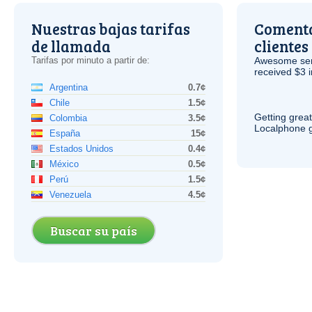
Nuestras bajas tarifas
Comenta
de llamada
clientes
Tarifas por minuto a partir de:
Awesome serv
received $3 in
Argentina
0.7¢
Chile
1.5¢
Getting grea
Colombia
3.5¢
Localphone g
España
15¢
Estados Unidos
0.4¢
México
0.5¢
Perú
1.5¢
Venezuela
4.5¢
Buscar su país