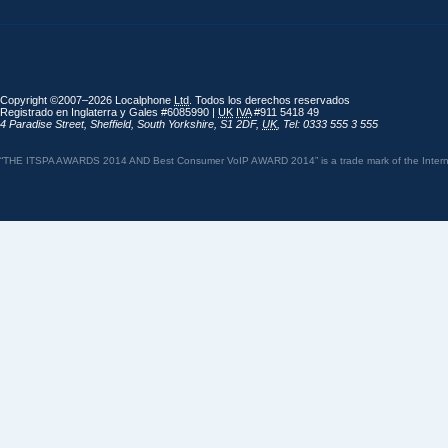
Copyright ©2007–2026 Localphone
Ltd
. Todos los derechos reservados
Registrado en Inglaterra y Gales #6085990 |
UK
IVA
#911 5418 49
4 Paradise Street
,
Sheffield
,
South Yorkshire
,
S1 2DF
,
UK
,
Tel: 0333 555 3 555
“THE ITSPA AWARDS 2014 AND Best Consumer VoIP AWARD 2014” is a trade mark of the Internet 