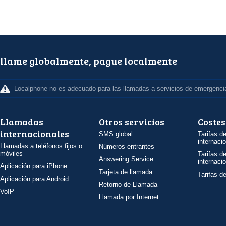
llame globalmente, pague localmente
Localphone no es adecuado para las llamadas a servicios de emergenci
Llamadas
Otros servicios
Costes
internacionales
SMS global
Tarifas d
internaci
Llamadas a teléfonos fijos o
Números entrantes
móviles
Tarifas d
Answering Service
internaci
Aplicación para iPhone
Tarjeta de llamada
Tarifas d
Aplicación para Android
Retorno de Llamada
VoIP
Llamada por Internet