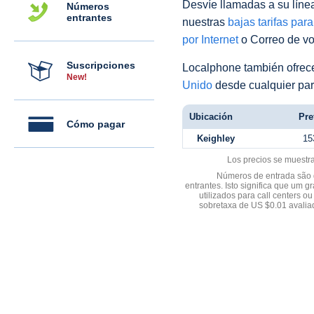
Desvíe llamadas a su línea 
Números
entrantes
nuestras
bajas tarifas par
por Internet
o Correo de voz
Suscripciones
Localphone también ofre
New!
Unido
desde cualquier par
Ubicación
Pre
Cómo pagar
Keighley
15
Los precios se muestr
Números de entrada são d
entrantes. Isto significa que u
utilizados para call centers
sobretaxa de US $0.01 avali