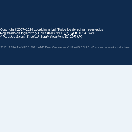
Copyright ©2007–2026 Localphone
Ltd
. Todos los derechos reservados
Registrado en Inglaterra y Gales #6085990 |
UK
IVA
#911 5418 49
4 Paradise Street
,
Sheffield
,
South Yorkshire
,
S1 2DF
,
UK
“THE ITSPA AWARDS 2014 AND Best Consumer VoIP AWARD 2014” is a trade mark of the Internet 