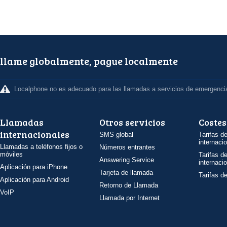
llame globalmente, pague localmente
Localphone no es adecuado para las llamadas a servicios de emergenci
Llamadas
Otros servicios
Costes
internacionales
SMS global
Tarifas d
internaci
Llamadas a teléfonos fijos o
Números entrantes
móviles
Tarifas d
Answering Service
internaci
Aplicación para iPhone
Tarjeta de llamada
Tarifas d
Aplicación para Android
Retorno de Llamada
VoIP
Llamada por Internet