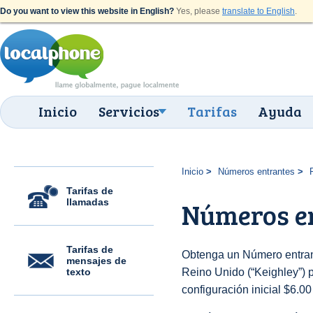
Do you want to view this website in English?
Yes, please
translate to English
.
Inicio
Servicios
Tarifas
Ayuda
Inicio
Números entrantes
Tarifas de
llamadas
Números en
Tarifas de
Obtenga un Número entran
mensajes de
texto
Reino Unido (“Keighley”) p
configuración inicial $6.0