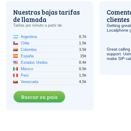
Nuestras bajas tarifas
Comenta
de llamada
clientes
Tarifas por minuto a partir de:
Getting grea
Localphone g
Argentina
0.7¢
Chile
1.5¢
Great calling
Colombia
3.5¢
support. Usi
España
15¢
make
SIP
cal
Estados Unidos
0.4¢
México
0.5¢
Perú
1.5¢
Venezuela
4.5¢
Buscar su país