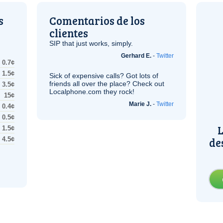
s
Comentarios de los
clientes
SIP
that just works, simply.
Gerhard E.
-
Twitter
0.7¢
1.5¢
Sick of expensive calls? Got lots of
friends all over the place? Check out
3.5¢
Localphone.com they rock!
15¢
Marie J.
-
Twitter
0.4¢
0.5¢
L
1.5¢
de
4.5¢