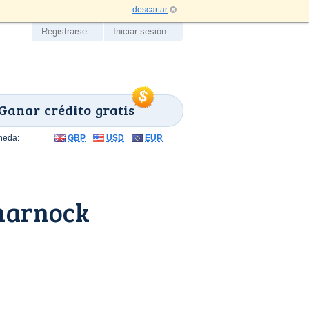
descartar
Registrarse
Iniciar sesión
Ganar crédito gratis
neda:
GBP
USD
EUR
marnock