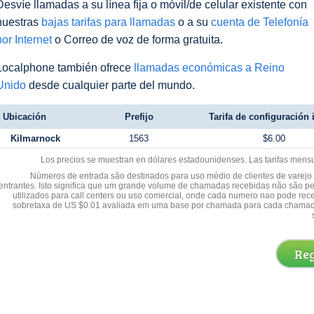
Desvíe llamadas a su línea fija o móvil/de celular existente con
nuestras
bajas tarifas para llamadas
o a su
cuenta de Telefonía
por Internet
o Correo de voz de forma gratuita.
Localphone también ofrece
llamadas económicas a Reino
Unido
desde cualquier parte del mundo.
Ubicación
Prefijo
Tarifa de configuración i
Kilmarnock
1563
$6.00
Los precios se muestran en dólares estadounidenses. Las tarifas mens
Números de entrada são destinados para uso médio de clientes de varejo y
entrantes. Isto significa que um grande volume de chamadas recebidas não são p
utilizados para call centers ou uso comercial, onde cada numero nao pode re
sobretaxa de US $0.01 avaliada em uma base por chamada para cada chamad
Reg