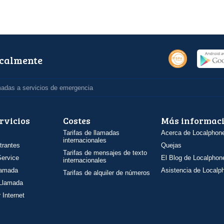
ocalmente
madas a servicios de emergencia
rvicios
Costes
Más informac
Tarifas de llamadas
Acerca de Localphon
internacionales
trantes
Quejas
Tarifas de mensajes de texto
ervice
El Blog de Localphon
internacionales
llamada
Asistencia de Localp
Tarifas de alquiler de números
 Llamada
 Internet