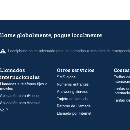
llame globalmente, pague localmente
Localphone no es adecuado para las llamadas a servicios de emergenci
Llamadas
Otros servicios
Costes
internacionales
SMS global
Tarifas d
internaci
Llamadas a teléfonos fijos o
Números entrantes
móviles
Tarifas d
Answering Service
internaci
Aplicación para iPhone
Tarjeta de llamada
Tarifas d
Aplicación para Android
Retorno de Llamada
VoIP
Llamada por Internet