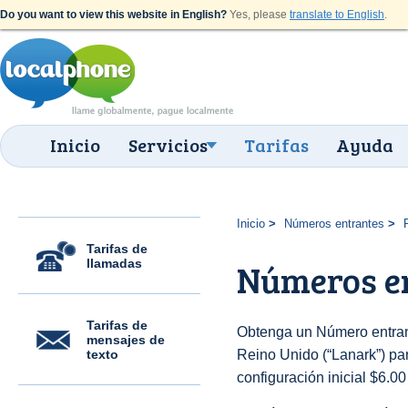
Do you want to view this website in English?
Yes, please
translate to English
.
Inicio
Servicios
Tarifas
Ayuda
Inicio
Números entrantes
Tarifas de
llamadas
Números e
Tarifas de
Obtenga un Número entran
mensajes de
texto
Reino Unido (“Lanark”) par
configuración inicial $6.0