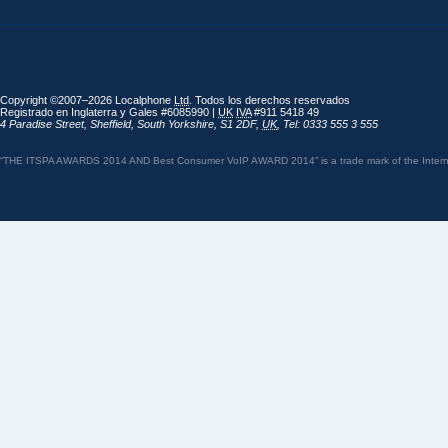
Copyright ©2007–2026 Localphone
Ltd
. Todos los derechos reservados
Registrado en Inglaterra y Gales #6085990 |
UK
IVA
#911 5418 49
4 Paradise Street
,
Sheffield
,
South Yorkshire
,
S1 2DF
,
UK
,
Tel: 0333 555 3 555
“THE ITSPA AWARDS 2014 AND Best Consumer VoIP AWARD 2014” is a trade mark of the Internet 