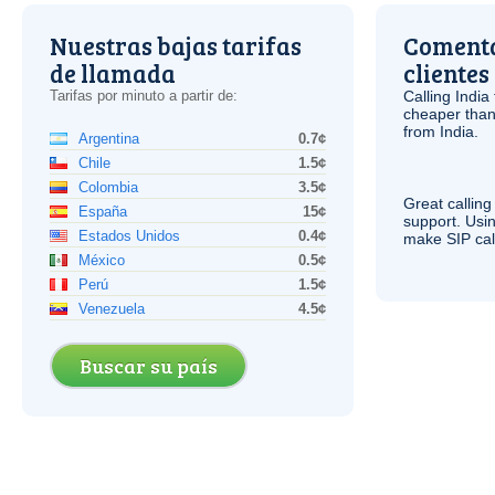
Nuestras bajas tarifas
Comenta
de llamada
clientes
Tarifas por minuto a partir de:
Calling India
cheaper than
from India.
Argentina
0.7¢
Chile
1.5¢
Colombia
3.5¢
Great calling
España
15¢
support. Usi
Estados Unidos
0.4¢
make
SIP
cal
México
0.5¢
Perú
1.5¢
Venezuela
4.5¢
Buscar su país