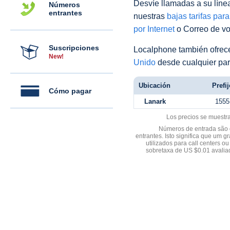
Desvíe llamadas a su línea 
Números
entrantes
nuestras
bajas tarifas par
por Internet
o Correo de voz
Suscripciones
Localphone también ofre
New!
Unido
desde cualquier par
Ubicación
Prefij
Cómo pagar
Lanark
1555
Los precios se muestr
Números de entrada são d
entrantes. Isto significa que u
utilizados para call centers
sobretaxa de US $0.01 avali