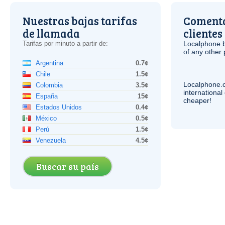
Nuestras bajas tarifas
Comenta
de llamada
clientes
Tarifas por minuto a partir de:
Localphone b
of any other
Argentina
0.7¢
Chile
1.5¢
Localphone.
Colombia
3.5¢
internationa
España
15¢
cheaper!
Estados Unidos
0.4¢
México
0.5¢
Perú
1.5¢
Venezuela
4.5¢
Buscar su país