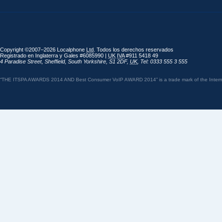
Copyright ©2007–2026 Localphone
Ltd
. Todos los derechos reservados
Registrado en Inglaterra y Gales #6085990 |
UK
IVA
#911 5418 49
4 Paradise Street
,
Sheffield
,
South Yorkshire
,
S1 2DF
,
UK
,
Tel: 0333 555 3 555
“THE ITSPA AWARDS 2014 AND Best Consumer VoIP AWARD 2014” is a trade mark of the Internet 