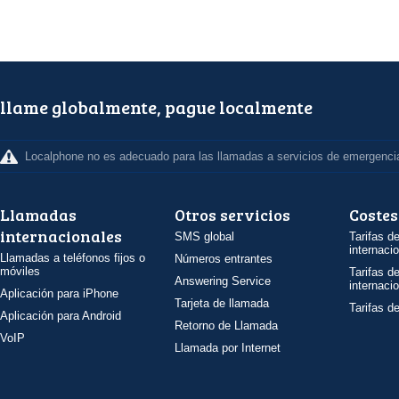
llame globalmente, pague localmente
Localphone no es adecuado para las llamadas a servicios de emergenci
Llamadas
Otros servicios
Costes
internacionales
SMS global
Tarifas d
internaci
Llamadas a teléfonos fijos o
Números entrantes
móviles
Tarifas d
Answering Service
internaci
Aplicación para iPhone
Tarjeta de llamada
Tarifas d
Aplicación para Android
Retorno de Llamada
VoIP
Llamada por Internet