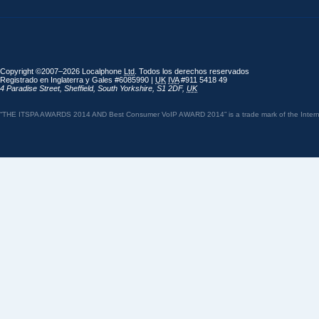
Copyright ©2007–2026 Localphone
Ltd
. Todos los derechos reservados
Registrado en Inglaterra y Gales #6085990 |
UK
IVA
#911 5418 49
4 Paradise Street
,
Sheffield
,
South Yorkshire
,
S1 2DF
,
UK
“THE ITSPA AWARDS 2014 AND Best Consumer VoIP AWARD 2014” is a trade mark of the Internet 