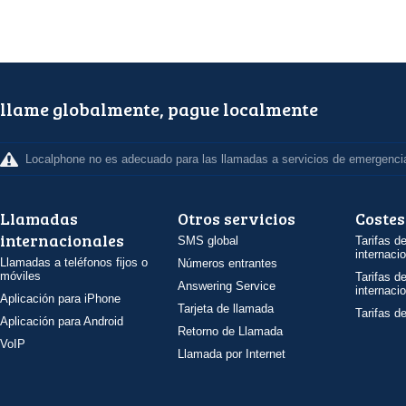
llame globalmente, pague localmente
Localphone no es adecuado para las llamadas a servicios de emergenci
Llamadas
Otros servicios
Costes
internacionales
SMS global
Tarifas d
internaci
Llamadas a teléfonos fijos o
Números entrantes
móviles
Tarifas d
Answering Service
internaci
Aplicación para iPhone
Tarjeta de llamada
Tarifas d
Aplicación para Android
Retorno de Llamada
VoIP
Llamada por Internet