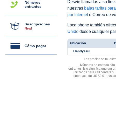
Desvíe llamadas a su línea 
Números
entrantes
nuestras
bajas tarifas par
por Internet
o Correo de voz
Suscripciones
Localphone también ofre
New!
Unido
desde cualquier par
Ubicación
P
Cómo pagar
Llandyssul
Los precios se muestr
Números de entrada são d
entrantes. Isto significa que u
utilizados para call centers
sobretaxa de US $0.01 avali