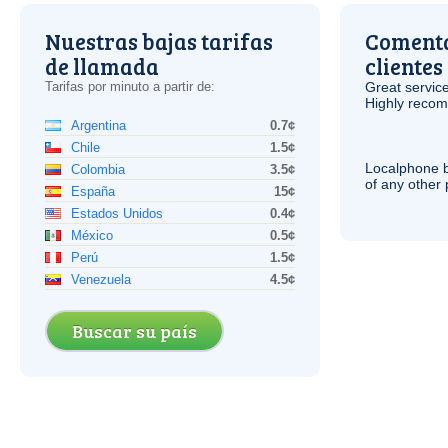
Nuestras bajas tarifas
Comenta
de llamada
clientes
Tarifas por minuto a partir de:
Great service
Highly reco
Argentina
0.7¢
Chile
1.5¢
Localphone b
Colombia
3.5¢
of any other
España
15¢
Estados Unidos
0.4¢
México
0.5¢
Perú
1.5¢
Venezuela
4.5¢
Buscar su país