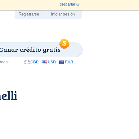
descartar
Registrarse
Iniciar sesión
Ganar crédito gratis
neda:
GBP
USD
EUR
elli