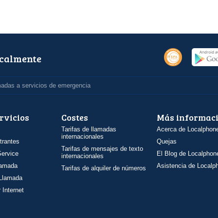
ocalmente
madas a servicios de emergencia
rvicios
Costes
Más informac
Tarifas de llamadas
Acerca de Localphon
internacionales
trantes
Quejas
Tarifas de mensajes de texto
ervice
El Blog de Localphon
internacionales
llamada
Asistencia de Localp
Tarifas de alquiler de números
 Llamada
 Internet