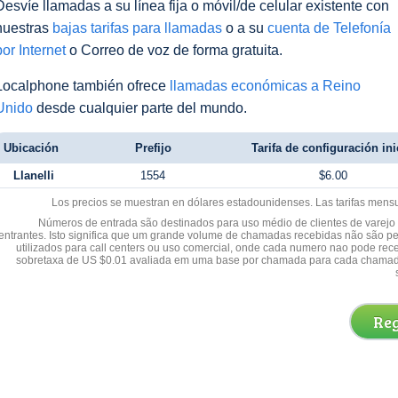
Desvíe llamadas a su línea fija o móvil/de celular existente con
nuestras
bajas tarifas para llamadas
o a su
cuenta de Telefonía
por Internet
o Correo de voz de forma gratuita.
Localphone también ofrece
llamadas económicas a Reino
Unido
desde cualquier parte del mundo.
Ubicación
Prefijo
Tarifa de configuración ini
Llanelli
1554
$6.00
Los precios se muestran en dólares estadounidenses. Las tarifas mens
Números de entrada são destinados para uso médio de clientes de varejo y
entrantes. Isto significa que um grande volume de chamadas recebidas não são p
utilizados para call centers ou uso comercial, onde cada numero nao pode re
sobretaxa de US $0.01 avaliada em uma base por chamada para cada chamad
Reg