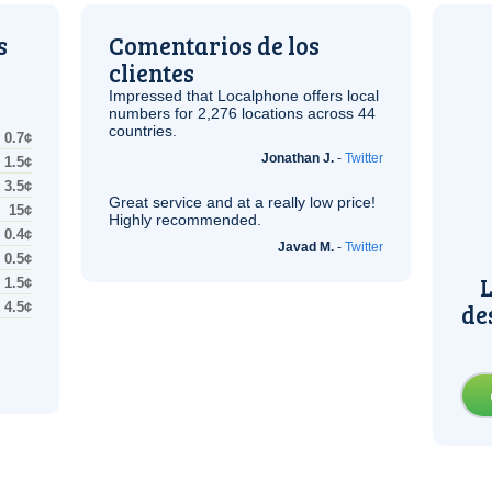
s
Comentarios de los
clientes
Impressed that Localphone offers local
numbers for 2,276 locations across 44
countries.
0.7¢
Jonathan J.
-
Twitter
1.5¢
3.5¢
Great service and at a really low price!
15¢
Highly recommended.
0.4¢
Javad M.
-
Twitter
0.5¢
L
1.5¢
de
4.5¢