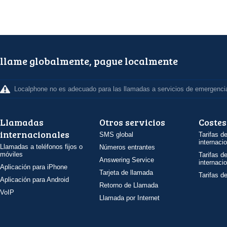
llame globalmente, pague localmente
Localphone no es adecuado para las llamadas a servicios de emergenci
Llamadas
Otros servicios
Costes
internacionales
SMS global
Tarifas d
internaci
Llamadas a teléfonos fijos o
Números entrantes
móviles
Tarifas d
Answering Service
internaci
Aplicación para iPhone
Tarjeta de llamada
Tarifas d
Aplicación para Android
Retorno de Llamada
VoIP
Llamada por Internet