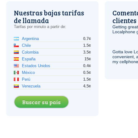
Nuestras bajas tarifas
Comenta
de llamada
clientes
Tarifas por minuto a partir de:
Getting grea
Localphone g
Argentina
0.7¢
Chile
1.5¢
Gotta love 
Colombia
3.5¢
convenient, 
España
15¢
my cellphone
Estados Unidos
0.4¢
México
0.5¢
Perú
1.5¢
Venezuela
4.5¢
Buscar su país