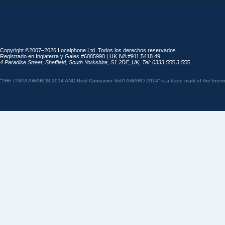
Copyright ©2007–2026 Localphone
Ltd
. Todos los derechos reservados
Registrado en Inglaterra y Gales #6085990 |
UK
IVA
#911 5418 49
4 Paradise Street
,
Sheffield
,
South Yorkshire
,
S1 2DF
,
UK
,
Tel: 0333 555 3 555
“THE ITSPA AWARDS 2014 AND Best Consumer VoIP AWARD 2014” is a trade mark of the Internet 