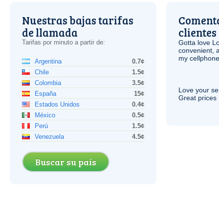
Nuestras bajas tarifas
Comenta
de llamada
clientes
Tarifas por minuto a partir de:
Gotta love 
convenient, 
my cellphone
Argentina
0.7¢
Chile
1.5¢
Colombia
3.5¢
Love your ser
España
15¢
Great prices 
Estados Unidos
0.4¢
México
0.5¢
Perú
1.5¢
Venezuela
4.5¢
Buscar su país