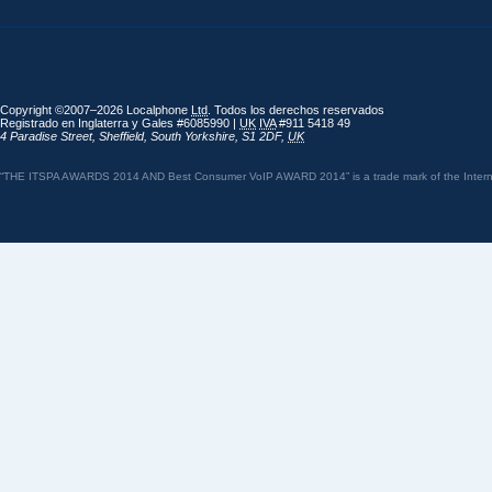
Copyright ©2007–2026 Localphone
Ltd
. Todos los derechos reservados
Registrado en Inglaterra y Gales #6085990 |
UK
IVA
#911 5418 49
4 Paradise Street
,
Sheffield
,
South Yorkshire
,
S1 2DF
,
UK
“THE ITSPA AWARDS 2014 AND Best Consumer VoIP AWARD 2014” is a trade mark of the Internet 