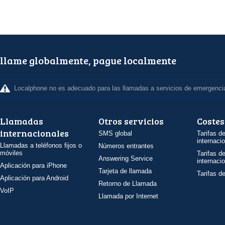
llame globalmente, pague localmente
Localphone no es adecuado para las llamadas a servicios de emergenci
Llamadas
Otros servicios
Costes
internacionales
SMS global
Tarifas d
internaci
Llamadas a teléfonos fijos o
Números entrantes
móviles
Tarifas d
Answering Service
internaci
Aplicación para iPhone
Tarjeta de llamada
Tarifas d
Aplicación para Android
Retorno de Llamada
VoIP
Llamada por Internet