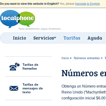
Do you want to view this website in English?
Yes, please
translate to English
.
Inicio
Servicios
Tarifas
Ayuda
Inicio
Números entrantes
Tarifas de
llamadas
Números en
Tarifas de
Obtenga un Número entran
mensajes de
texto
Reino Unido (“Machynlleth”
configuración inicial $6.0