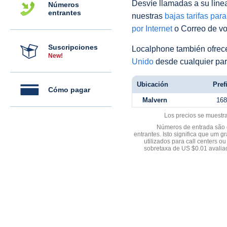
Desvíe llamadas a su línea 
Números
entrantes
nuestras
bajas tarifas par
por Internet
o Correo de voz
Suscripciones
Localphone también ofre
New!
Unido
desde cualquier par
Ubicación
Pref
Cómo pagar
Malvern
168
Los precios se muestr
Números de entrada são d
entrantes. Isto significa que u
utilizados para call centers
sobretaxa de US $0.01 avali