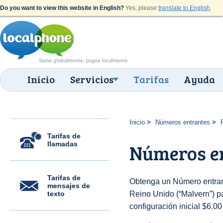
Do you want to view this website in English?
Yes, please
translate to English
.
Inicio
Servicios
Tarifas
Ayuda
Inicio
Números entrantes
Tarifas de
llamadas
Números e
Tarifas de
Obtenga un Número entran
mensajes de
texto
Reino Unido (“Malvern”) pa
configuración inicial $6.0