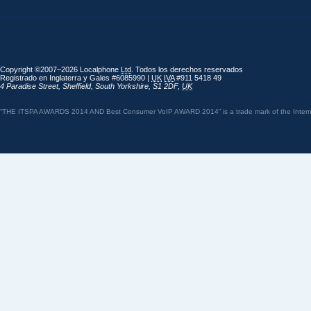
Copyright ©2007–2026 Localphone
Ltd
. Todos los derechos reservados
Registrado en Inglaterra y Gales #6085990 |
UK
IVA
#911 5418 49
4 Paradise Street
,
Sheffield
,
South Yorkshire
,
S1 2DF
,
UK
“THE ITSPA AWARDS 2014 AND Best Consumer VoIP AWARD 2014” is a trade mark of the Internet 