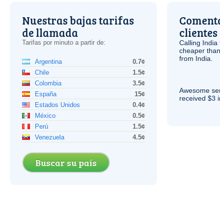
Nuestras bajas tarifas
Comenta
de llamada
clientes
Tarifas por minuto a partir de:
Calling India
cheaper than
from India.
Argentina
0.7¢
Chile
1.5¢
Colombia
3.5¢
Awesome serv
España
15¢
received $3 in
Estados Unidos
0.4¢
México
0.5¢
Perú
1.5¢
Venezuela
4.5¢
Buscar su país