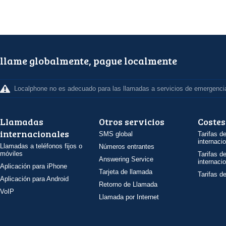
llame globalmente, pague localmente
Localphone no es adecuado para las llamadas a servicios de emergenci
Llamadas
Otros servicios
Costes
internacionales
SMS global
Tarifas d
internaci
Llamadas a teléfonos fijos o
Números entrantes
móviles
Tarifas d
Answering Service
internaci
Aplicación para iPhone
Tarjeta de llamada
Tarifas d
Aplicación para Android
Retorno de Llamada
VoIP
Llamada por Internet