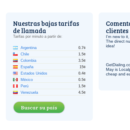
Nuestras bajas tarifas
Comenta
de llamada
clientes
Tarifas por minuto a partir de:
I’m new to it,
The direct nu
idea!
Argentina
0.7¢
Chile
1.5¢
Colombia
3.5¢
GetDialing.c
España
15¢
May is Local
Estados Unidos
0.4¢
cheap and e
México
0.5¢
Perú
1.5¢
Venezuela
4.5¢
Buscar su país