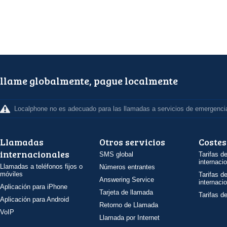
llame globalmente, pague localmente
Localphone no es adecuado para las llamadas a servicios de emergenci
Llamadas
Otros servicios
Costes
internacionales
SMS global
Tarifas d
internaci
Llamadas a teléfonos fijos o
Números entrantes
móviles
Tarifas d
Answering Service
internaci
Aplicación para iPhone
Tarjeta de llamada
Tarifas d
Aplicación para Android
Retorno de Llamada
VoIP
Llamada por Internet