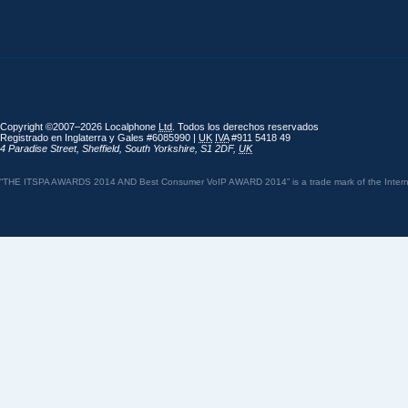
Copyright ©2007–2026 Localphone
Ltd
. Todos los derechos reservados
Registrado en Inglaterra y Gales #6085990 |
UK
IVA
#911 5418 49
4 Paradise Street
,
Sheffield
,
South Yorkshire
,
S1 2DF
,
UK
“THE ITSPA AWARDS 2014 AND Best Consumer VoIP AWARD 2014” is a trade mark of the Internet 