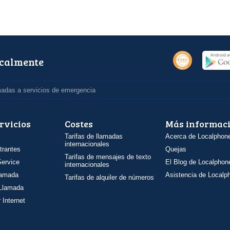
ocalmente
madas a servicios de emergencia
rvicios
Costes
Más informac
Tarifas de llamadas
Acerca de Localphon
internacionales
trantes
Quejas
Tarifas de mensajes de texto
ervice
El Blog de Localphon
internacionales
llamada
Asistencia de Localp
Tarifas de alquiler de números
 Llamada
 Internet