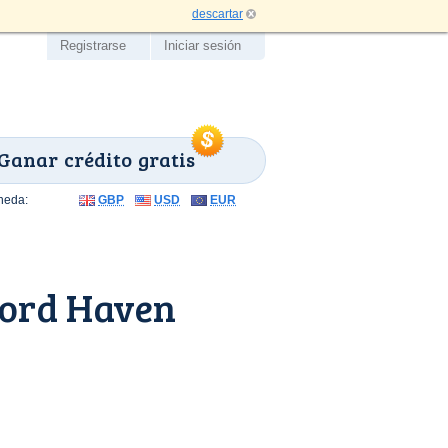
descartar
Registrarse
Iniciar sesión
Ganar crédito gratis
neda:
GBP
USD
EUR
ford Haven