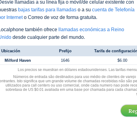
Desvíe llamadas a su línea fija o móvil/de celular existente con
nuestras
bajas tarifas para llamadas
o a su
cuenta de Telefonía
por Internet
o Correo de voz de forma gratuita.
Localphone también ofrece
llamadas económicas a Reino
Unido
desde cualquier parte del mundo.
Ubicación
Prefijo
Tarifa de configuración
Milford Haven
1646
$6.00
Los precios se muestran en dólares estadounidenses. Las tarifas mens
Números de entrada são destinados para uso médio de clientes de varejo y
entrantes. Isto significa que um grande volume de chamadas recebidas não são p
utilizados para call centers ou uso comercial, onde cada numero nao pode re
sobretaxa de US $0.01 avaliada em uma base por chamada para cada chamad
Reg