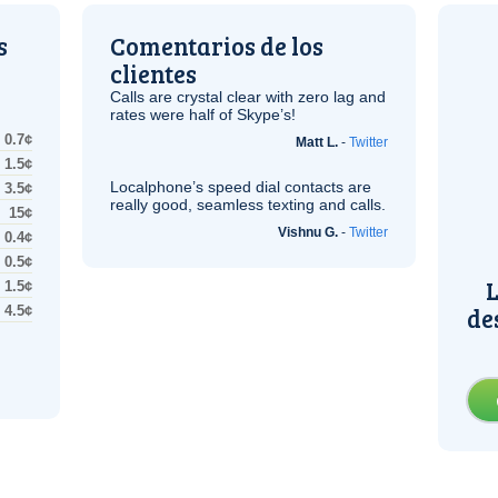
s
Comentarios de los
clientes
Calls are crystal clear with zero lag and
rates were half of Skype’s!
0.7¢
Matt L.
-
Twitter
1.5¢
Localphone’s speed dial contacts are
3.5¢
really good, seamless texting and calls.
15¢
Vishnu G.
-
Twitter
0.4¢
0.5¢
L
1.5¢
de
4.5¢