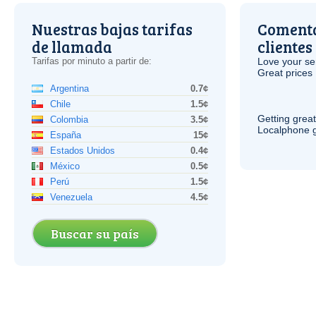
Nuestras bajas tarifas
Comenta
de llamada
clientes
Tarifas por minuto a partir de:
Love your ser
Great prices 
Argentina
0.7¢
Chile
1.5¢
Getting grea
Colombia
3.5¢
Localphone g
España
15¢
Estados Unidos
0.4¢
México
0.5¢
Perú
1.5¢
Venezuela
4.5¢
Buscar su país