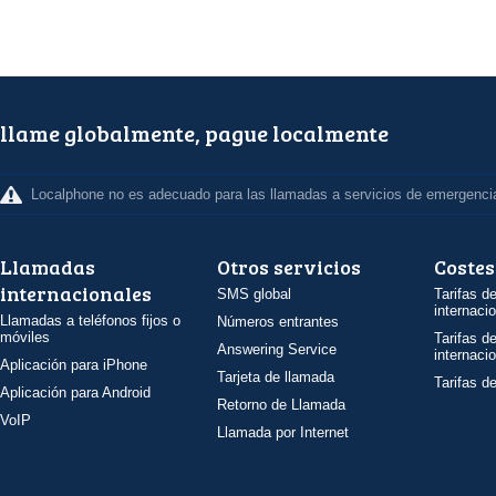
llame globalmente, pague localmente
Localphone no es adecuado para las llamadas a servicios de emergenci
Llamadas
Otros servicios
Costes
internacionales
SMS global
Tarifas d
internaci
Llamadas a teléfonos fijos o
Números entrantes
móviles
Tarifas d
Answering Service
internaci
Aplicación para iPhone
Tarjeta de llamada
Tarifas d
Aplicación para Android
Retorno de Llamada
VoIP
Llamada por Internet