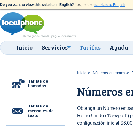
Do you want to view this website in English?
Yes, please
translate to English
.
Inicio
Servicios
Tarifas
Ayuda
Inicio
Números entrantes
Tarifas de
llamadas
Números e
Tarifas de
Obtenga un Número entran
mensajes de
texto
Reino Unido (“Newport”) pa
configuración inicial $6.0