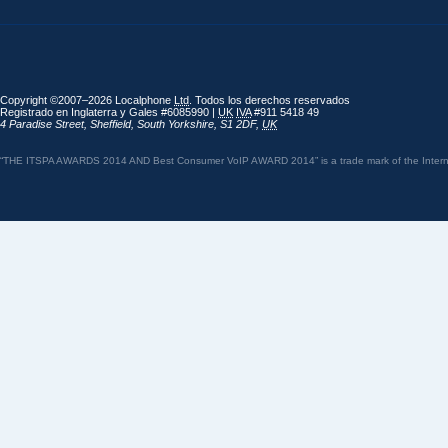
Copyright ©2007–2026 Localphone
Ltd
. Todos los derechos reservados
Registrado en Inglaterra y Gales #6085990 |
UK
IVA
#911 5418 49
4 Paradise Street
,
Sheffield
,
South Yorkshire
,
S1 2DF
,
UK
“THE ITSPA AWARDS 2014 AND Best Consumer VoIP AWARD 2014” is a trade mark of the Internet 