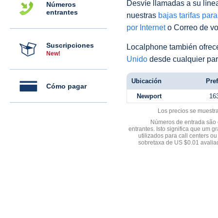
Desvíe llamadas a su línea 
Números
entrantes
nuestras
bajas tarifas par
por Internet
o Correo de voz
Suscripciones
Localphone también ofre
New!
Unido
desde cualquier par
Ubicación
Pref
Cómo pagar
Newport
16
Los precios se muestr
Números de entrada são d
entrantes. Isto significa que u
utilizados para call centers
sobretaxa de US $0.01 avali