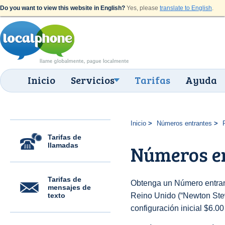
Do you want to view this website in English?
Yes, please
translate to English
.
Inicio
Servicios
Tarifas
Ayuda
Inicio
Números entrantes
Tarifas de
llamadas
Números e
Tarifas de
Obtenga un Número entran
mensajes de
texto
Reino Unido (“Newton Stewa
configuración inicial $6.0