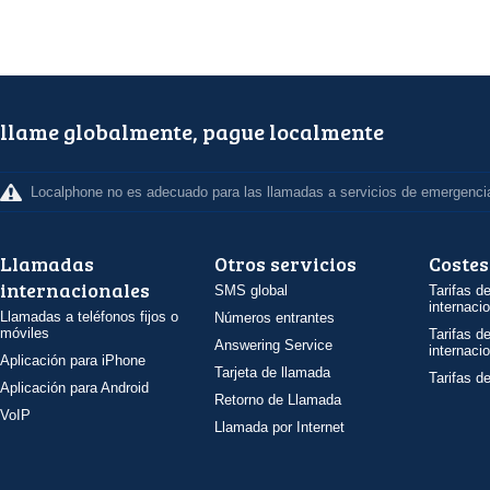
llame globalmente, pague localmente
Localphone no es adecuado para las llamadas a servicios de emergenci
Llamadas
Otros servicios
Costes
internacionales
SMS global
Tarifas d
internaci
Llamadas a teléfonos fijos o
Números entrantes
móviles
Tarifas d
Answering Service
internaci
Aplicación para iPhone
Tarjeta de llamada
Tarifas d
Aplicación para Android
Retorno de Llamada
VoIP
Llamada por Internet