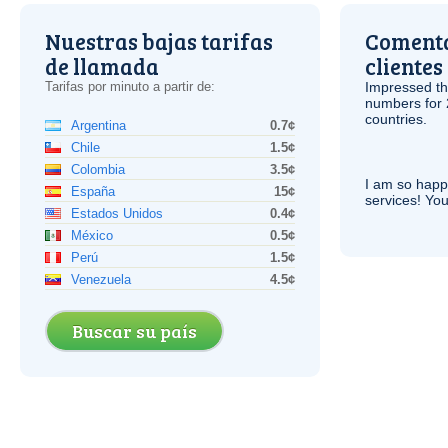
Nuestras bajas tarifas
Comenta
de llamada
clientes
Tarifas por minuto a partir de:
Impressed th
numbers for 
countries.
Argentina
0.7¢
Chile
1.5¢
Colombia
3.5¢
I am so hap
España
15¢
services! You
Estados Unidos
0.4¢
México
0.5¢
Perú
1.5¢
Venezuela
4.5¢
Buscar su país