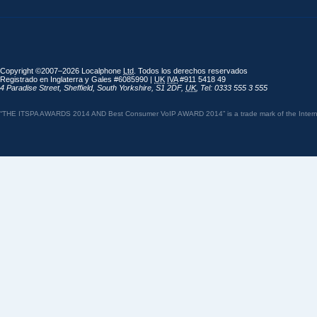
Copyright ©2007–2026 Localphone
Ltd
. Todos los derechos reservados
Registrado en Inglaterra y Gales #6085990 |
UK
IVA
#911 5418 49
4 Paradise Street
,
Sheffield
,
South Yorkshire
,
S1 2DF
,
UK
,
Tel: 0333 555 3 555
“THE ITSPA AWARDS 2014 AND Best Consumer VoIP AWARD 2014” is a trade mark of the Internet 