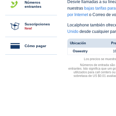
Desvíe llamadas a su línea 
Números
entrantes
nuestras
bajas tarifas par
por Internet
o Correo de voz
Suscripciones
Localphone también ofre
New!
Unido
desde cualquier par
Ubicación
Pre
Cómo pagar
Oswestry
1
Los precios se muestr
Números de entrada são d
entrantes. Isto significa que u
utilizados para call centers
sobretaxa de US $0.01 avali