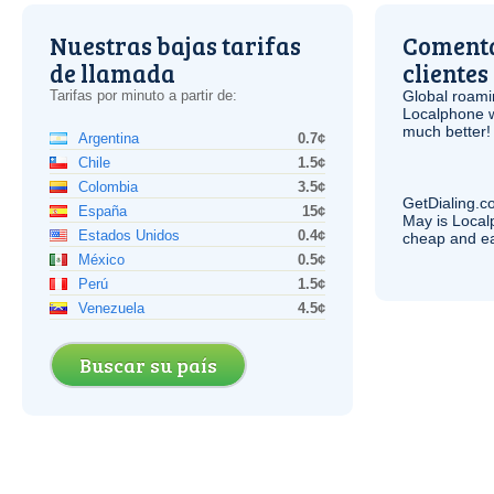
Nuestras bajas tarifas
Comenta
de llamada
clientes
Tarifas por minuto a partir de:
Global roami
Localphone 
much better!
Argentina
0.7¢
Chile
1.5¢
Colombia
3.5¢
GetDialing.c
España
15¢
May is Local
Estados Unidos
0.4¢
cheap and e
México
0.5¢
Perú
1.5¢
Venezuela
4.5¢
Buscar su país