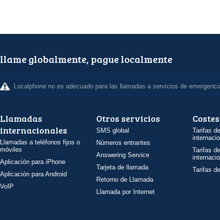
llame globalmente, pague localmente
Localphone no es adecuado para las llamadas a servicios de emergenci
Llamadas
Otros servicios
Costes
internacionales
SMS global
Tarifas d
internaci
Llamadas a teléfonos fijos o
Números entrantes
móviles
Tarifas d
Answering Service
internaci
Aplicación para iPhone
Tarjeta de llamada
Tarifas d
Aplicación para Android
Retorno de Llamada
VoIP
Llamada por Internet