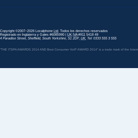
Copyright ©2007–2026 Localphone
Ltd
. Todos los derechos reservados
Registrado en Inglaterra y Gales #6085990 |
UK
IVA
#911 5418 49
4 Paradise Street
,
Sheffield
,
South Yorkshire
,
S1 2DF
,
UK
,
Tel: 0333 555 3 555
“THE ITSPA AWARDS 2014 AND Best Consumer VoIP AWARD 2014” is a trade mark of the Internet 