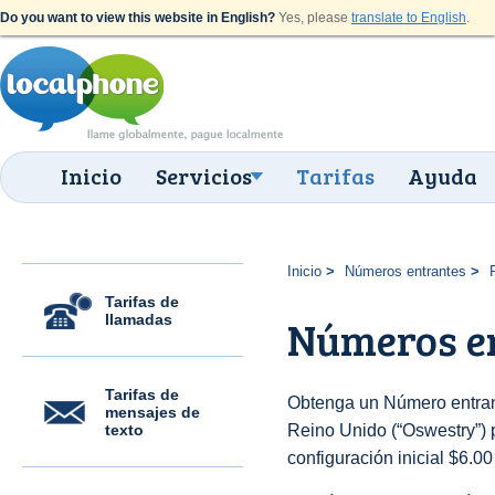
Do you want to view this website in English?
Yes, please
translate to English
.
Inicio
Servicios
Tarifas
Ayuda
Inicio
Números entrantes
Tarifas de
llamadas
Números e
Tarifas de
Obtenga un Número entran
mensajes de
texto
Reino Unido (“Oswestry”) p
configuración inicial $6.0