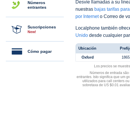
Desvíe llamadas a su línea 
Números
entrantes
nuestras
bajas tarifas par
por Internet
o Correo de voz
Suscripciones
Localphone también ofre
New!
Unido
desde cualquier par
Ubicación
Prefij
Cómo pagar
Oxford
1865
Los precios se muestr
Números de entrada são d
entrantes. Isto significa que u
utilizados para call centers
sobretaxa de US $0.01 avali