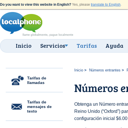
Do you want to view this website in English?
Yes, please
translate to English
.
Inicio
Servicios
Tarifas
Ayuda
Inicio
Números entrantes
Tarifas de
llamadas
Números en
Tarifas de
Obtenga un Número entran
mensajes de
texto
Reino Unido (“Oxford”) para
configuración inicial $6.0