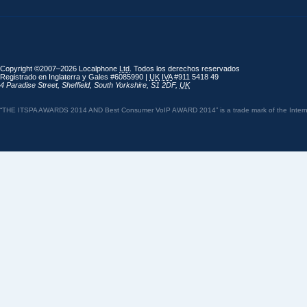
Copyright ©2007–2026 Localphone
Ltd
. Todos los derechos reservados
Registrado en Inglaterra y Gales #6085990 |
UK
IVA
#911 5418 49
4 Paradise Street
,
Sheffield
,
South Yorkshire
,
S1 2DF
,
UK
“THE ITSPA AWARDS 2014 AND Best Consumer VoIP AWARD 2014” is a trade mark of the Internet 