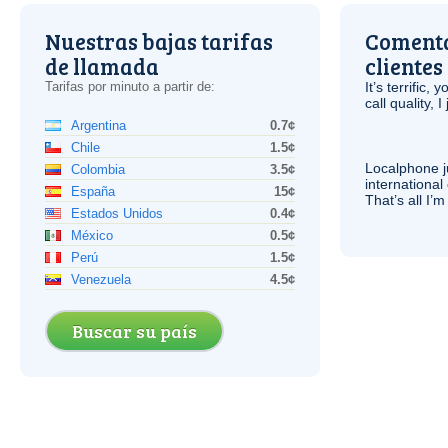
Nuestras bajas tarifas
Comenta
de llamada
clientes
Tarifas por minuto a partir de:
It’s terrific,
call quality, I
Argentina
0.7¢
Chile
1.5¢
Localphone j
Colombia
3.5¢
international 
España
15¢
That’s all I’
Estados Unidos
0.4¢
México
0.5¢
Perú
1.5¢
Venezuela
4.5¢
Buscar su país