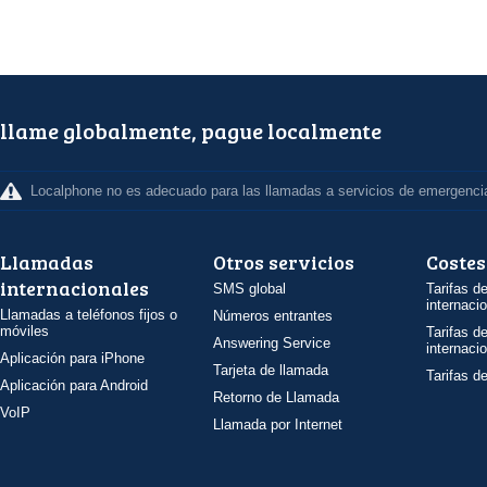
llame globalmente, pague localmente
Localphone no es adecuado para las llamadas a servicios de emergenci
Llamadas
Otros servicios
Costes
internacionales
SMS global
Tarifas d
internaci
Llamadas a teléfonos fijos o
Números entrantes
móviles
Tarifas d
Answering Service
internaci
Aplicación para iPhone
Tarjeta de llamada
Tarifas d
Aplicación para Android
Retorno de Llamada
VoIP
Llamada por Internet